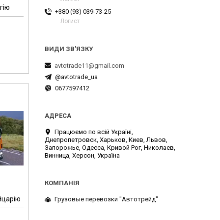
гію
+380 (93) 039-73-25
Логист
avtotrade11@gmail.com
@avtotrade_ua
0677597412
Працюємо по всій Україні,
Днепропетровск, Харьков, Киев, Львов,
Запорожье, Одесса, Кривой Рог, Николаев,
Винница, Херсон, Україна
йцарію
Грузовые перевозки "Автотрейд"