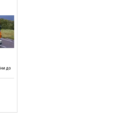
їни до