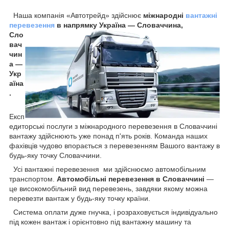
Наша компанія «Автотрейд» здійснює
міжнародні
вантажні
перевезення
в напрямку Україна — Словаччина,
Сло
вач
чин
а —
Укр
аїна
.
Експ
едиторські послуги з міжнародного перевезення в Словаччині
вантажу здійснюють уже понад п'ять років. Команда наших
фахівців чудово впорається з перевезенням Вашого вантажу в
будь-яку точку Словаччини.
Усі вантажні перевезення ми здійснюємо автомобільним
транспортом.
Автомобільні перевезення в Словаччині
—
це високомобільний вид перевезень, завдяки якому можна
перевезти вантаж у будь-яку точку країни.
Система оплати дуже гнучка, і розраховується індивідуально
під кожен вантаж і орієнтовно під вантажну машину та