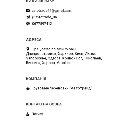
avtotrade11@gmail.com
@avtotrade_ua
0677597412
Працюємо по всій Україні,
Днепропетровск, Харьков, Киев, Львов,
Запорожье, Одесса, Кривой Рог, Николаев,
Винница, Херсон, Україна
Грузовые перевозки "Автотрейд"
Логист