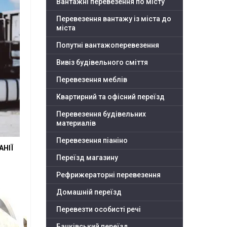
Вантажні перевезення по місту
Перевезення вантажу із міста до
міста
Попутні вантажоперевезення
Вивіз будівельного сміття
Перевезення меблів
Квартирний та офісний переїзд
Перевезення будівельних
материалів
Перевезення піаніно
НІЇ
Переїзд магазину
Рефрижераторні перевезення
Домашній переїзд
Перевезти особисті речі
Банківський переїзд