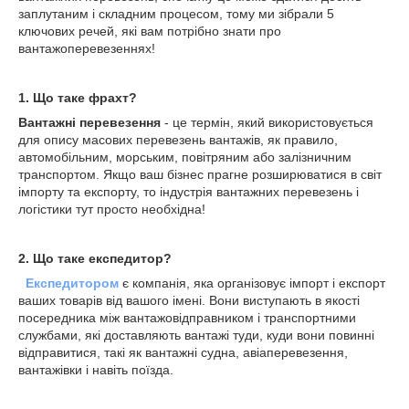
заплутаним і складним процесом, тому ми зібрали 5
ключових речей, які вам потрібно знати про
вантажоперевезеннях!
1. Що таке фрахт?
Вантажні перевезення
- це термін, який використовується
для опису масових перевезень вантажів, як правило,
автомобільним, морським, повітряним або залізничним
транспортом. Якщо ваш бізнес прагне розширюватися в світ
імпорту та експорту, то індустрія вантажних перевезень і
логістики тут просто необхідна!
2. Що таке експедитор?
Експедитором
є компанія, яка організовує імпорт і експорт
ваших товарів від вашого імені. Вони виступають в якості
посередника між вантажовідправником і транспортними
службами, які доставляють вантажі туди, куди вони повинні
відправитися, такі як вантажні судна, авіаперевезення,
вантажівки і навіть поїзда.