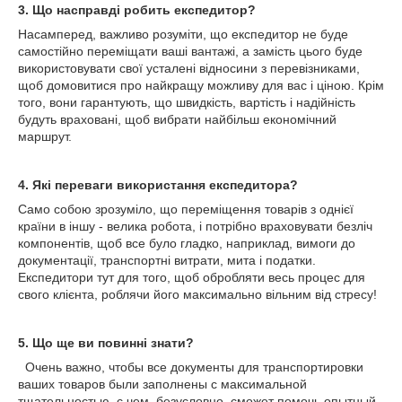
3. Що насправді робить експедитор?
Насамперед, важливо розуміти, що експедитор не буде
самостійно переміщати ваші вантажі, а замість цього буде
використовувати свої усталені відносини з перевізниками,
щоб домовитися про найкращу можливу для вас і ціною. Крім
того, вони гарантують, що швидкість, вартість і надійність
будуть враховані, щоб вибрати найбільш економічний
маршрут.
4. Які переваги використання експедитора?
Само собою зрозуміло, що переміщення товарів з однієї
країни в іншу - велика робота, і потрібно враховувати безліч
компонентів, щоб все було гладко, наприклад, вимоги до
документації, транспортні витрати, мита і податки.
Експедитори тут для того, щоб обробляти весь процес для
свого клієнта, роблячи його максимально вільним від стресу!
5. Що ще ви повинні знати?
Очень важно, чтобы все документы для транспортировки
ваших товаров были заполнены с максимальной
тщательностью, с чем, безусловно, сможет помочь опытный