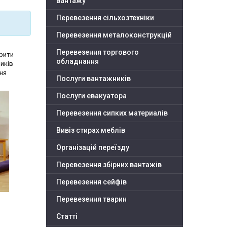
вантажу
Перевезення сільхозтехніки
Перевезення металоконструкцій
Перевезення торгового
ірити
обладнання
ників
ння
Послуги вантажників
Послуги евакуатора
Перевезення сипких материалів
Вивіз стирах меблів
Організацій переїзду
Перевезення збірних вантажів
Перевезення сейфів
Перевезення тварин
Статті