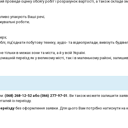
й проведе оцінку обсягу робіт і розрахунок вартості, а також складе зм
йливо упакують Ваші речі;
увальні роботи;
ерх;
і, під'єднати побутову техніку, аудіо- та відеоприлади, вивізуть будіве
тільки в межах зони та міста, а й у всій Україні.
машній переїзд як у великому місті, так і в маленькому районі, залиш
ом:
(068) 268-12-52 або (066) 277-97-01.
Ви також можете залишити заяв
талей із переїзду.
ереїзду
без оформлення заявки. Для цього Вам потрібно натиснути на 