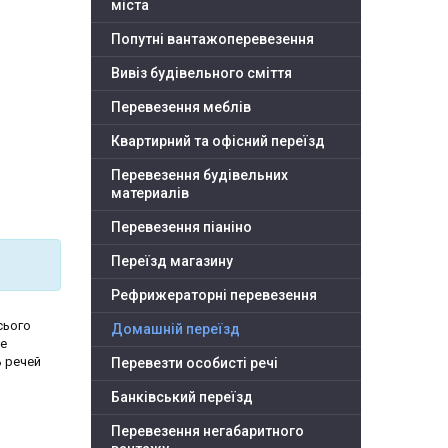
міста
Попутні вантажоперевезення
Вивіз будівельного сміття
Перевезення меблів
Квартирний та офісний переїзд
Перевезення будівельних
материалів
Перевезення піаніно
Переїзд магазину
Рефрижераторні перевезення
сього
Домашній переїзд
се
ь речей
Перевезти особисті речі
Банківський переїзд
Перевезення негабаритного