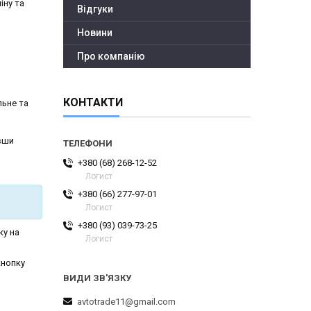
іну та
Відгуки
Новини
Про компанію
КОНТАКТИ
льне та
ивши
+380 (68) 268-12-52
Логист
+380 (66) 277-97-01
Логист
+380 (93) 039-73-25
ку на
Логист
кнопку
avtotrade11@gmail.com