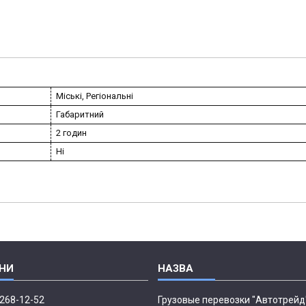
Міські, Регіональні
Габаритний
2 годин
Ні
 268-12-52
Грузовые перевозки "Автотрейд