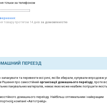
ня тільки за телефоном
ня товару протягом 14 днів
за домовленістю
МАШНИЙ ПЕРЕЕЗД
о запакувати та перевезти всі речі, які Ви збирали, купували впродовж у
це Рішення про самостійний
організації домашнього переїзду
, проте в
льних пакувальних матеріалів, немає яких може неабияк погіршити якіст
мостійного домашнього переїзду. Найбільш оптимальним і найкращим
портноїg компанії «Автотрейд».