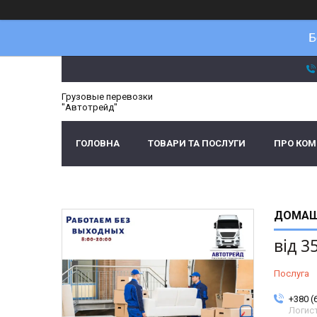
Б
Грузовые перевозки
"Автотрейд"
ГОЛОВНА
ТОВАРИ ТА ПОСЛУГИ
ПРО КО
ДОМАШ
від
3
Послуга
+380 (
Логис