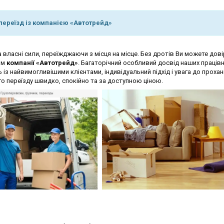
ереїзд із компанією «Автотрейд»
 власні сили, переїжджаючи з місця на місце. Без дротів Ви можете дов
ам
компанії «Автотрейд»
. Багаторічний особливий досвід наших праців
 із найвимогливішими клієнтами, індивідуальний підхід і увага до проха
переїзду швидко, спокійно та за доступною ціною.