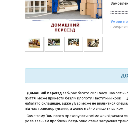
Замовлен
повернен
ДО
Домашній переїзд
забирає багато сил і часу. Самостійн
життя, може принести безліч клопоту. Наступний крок — 
набагато складніше, адже у Вас може не виявитися спеціа
під час транспортування, а деяке майно знищити цілком.
Саме тому Вам варто враховувати всі можливі ризики са
розв'язанням проблеми безумовно стане залучення транс