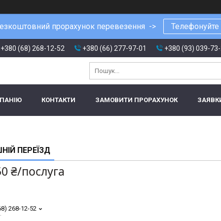
езкоштовний прорахунок перевезення ->
Телефонуйте
+380 (68) 268-12-52
+380 (66) 277-97-01
+380 (93) 039-73
МПАНІЮ
КОНТАКТИ
ЗАМОВИТИ ПРОРАХУНОК
ЗАЯВК
НІЙ ПЕРЕЇЗД
50 ₴/послуга
68) 268-12-52
т