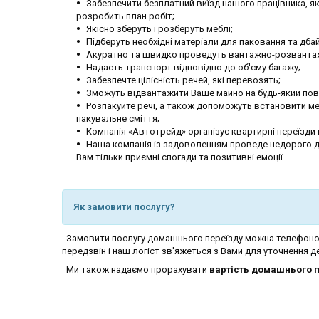
Забезпечити безплатний виїзд нашого працівника, яки
розробить план робіт;
Якісно зберуть і розберуть меблі;
Підберуть необхідні матеріали для паковання та дба
Акуратно та швидко проведуть вантажно-розвантаж
Надасть транспорт відповідно до об'єму багажу;
Забезпечте цілісність речей, які перевозять;
Зможуть відвантажити Ваше майно на будь-який пов
Розпакуйте речі, а також допоможуть встановити мебл
пакувальне сміття;
Компанія «Автотрейд» організує квартирні переїзди не 
Наша компанія із задоволенням проведе недорого до
Вам тільки приємні спогади та позитивні емоції.
Як замовити послугу?
Замовити послугу домашнього переїзду можна телефон
передзвін і наш логіст зв'яжеться з Вами для уточнення де
Ми також надаємо прорахувати
вартість домашнього п