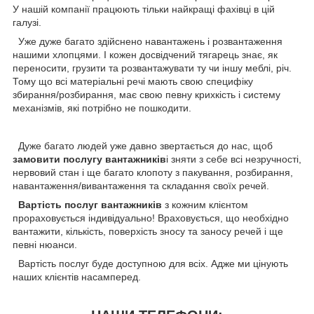
У нашій компанії працюють тільки найкращі фахівці в цій
галузі.
Уже дуже багато здійснено навантажень і розвантаження
нашими хлопцями. І кожен досвідчений тягарець знає, як
переносити, грузити та розвантажувати ту чи іншу меблі, річ.
Тому що всі матеріальні речі мають свою специфіку
збирання/розбирання, має свою певну крихкість і систему
механізмів, які потрібно не пошкодити.
Дуже багато людей уже давно звертається до нас, щоб
замовити послугу вантажників
і зняти з себе всі незручності,
нервовий стан і ще багато клопоту з пакування, розбирання,
навантаження/вивантаження та складання своїх речей.
Вартість послуг вантажників
з кожним клієнтом
прораховується індивідуально! Враховується, що необхідно
вантажити, кількість, поверхість зносу та заносу речей і ще
певні нюанси.
Вартість послуг буде доступною для всіх. Адже ми цінують
наших клієнтів насамперед.