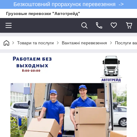
Безкоштовний прорахунок перевезення ->
Грузовые перевозки "Автотрейд"
Товари та послуги
Вантажні перевезення
Послуги ва