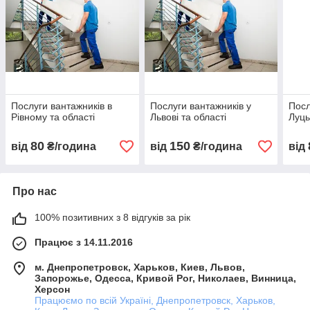
Послуги вантажників в
Послуги вантажників у
Посл
Рівному та області
Львові та області
Луць
80
150
від
₴/година
від
₴/година
від
Про нас
100% позитивних з 8 відгуків за рік
Працює з 14.11.2016
м. Днепропетровск, Харьков, Киев, Львов,
Запорожье, Одесса, Кривой Рог, Николаев, Винница,
Херсон
Працюємо по всій Україні, Днепропетровск, Харьков,