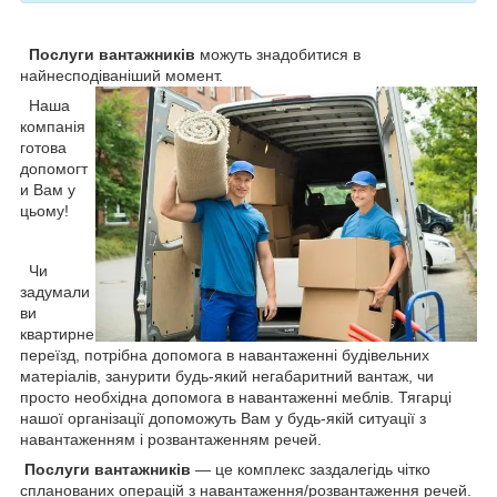
Послуги вантажників
можуть знадобитися в
найнесподіваніший момент.
Наша
компанія
готова
допомогт
и Вам у
цьому!
Чи
задумали
ви
квартирне
переїзд, потрібна допомога в навантаженні будівельних
матеріалів, занурити будь-який негабаритний вантаж, чи
просто необхідна допомога в навантаженні меблів. Тягарці
нашої організації допоможуть Вам у будь-якій ситуації з
навантаженням і розвантаженням речей.
Послуги вантажників
— це комплекс заздалегідь чітко
спланованих операцій з навантаження/розвантаження речей.