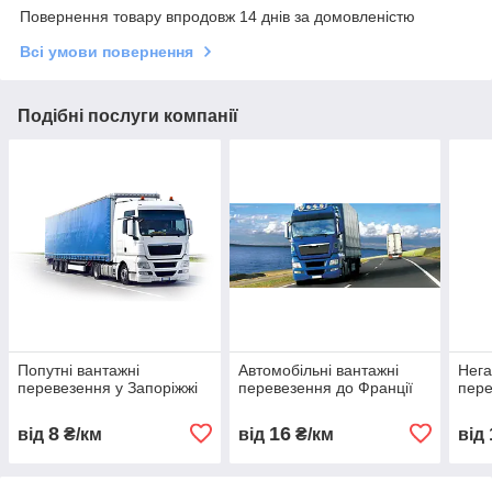
Повернення товару впродовж 14 днів за домовленістю
Всі умови повернення
Подібні послуги компанії
Попутні вантажні
Автомобільні вантажні
Нега
перевезення у Запоріжжі
перевезення до Франції
пере
8
16
від
₴/км
від
₴/км
від