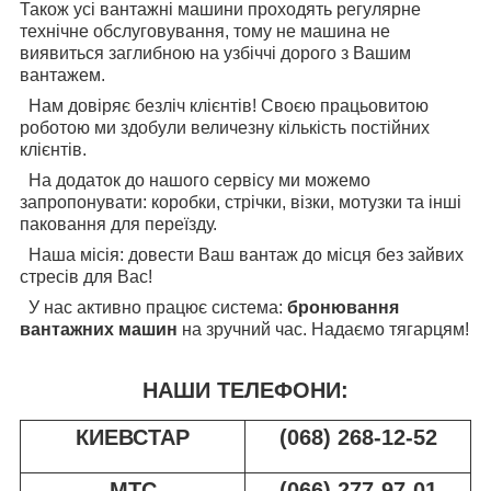
Також усі вантажні машини проходять регулярне
технічне обслуговування, тому не машина не
виявиться заглибною на узбіччі дорого з Вашим
вантажем.
Нам довіряє безліч клієнтів! Своєю працьовитою
роботою ми здобули величезну кількість постійних
клієнтів.
На додаток до нашого сервісу ми можемо
запропонувати: коробки, стрічки, візки, мотузки та інші
паковання для переїзду.
Наша місія: довести Ваш вантаж до місця без зайвих
стресів для Вас!
У нас активно працює система:
бронювання
вантажних машин
на зручний час. Надаємо тягарцям!
НАШИ ТЕЛЕФОНИ:
КИЕВСТАР
(068) 268-12-52
МТС
(066) 277-97-01