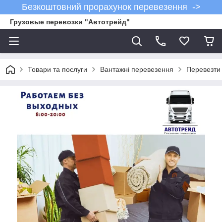
Безкоштовний прорахунок перевезення ->
Грузовые перевозки "Автотрейд"
Товари та послуги
Вантажні перевезення
Перевезти 