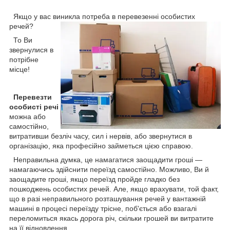
Якщо у вас виникла потреба в перевезенні особистих
речей?
То Ви
звернулися в
потрібне
місце!
Перевезти
особисті речі
можна або
самостійно,
витративши безліч часу, сил і нервів, або звернутися в
організацію, яка професійно займеться цією справою.
Неправильна думка, це намагатися заощадити гроші —
намагаючись здійснити переїзд самостійно. Можливо, Ви й
заощадите гроші, якщо переїзд пройде гладко без
пошкоджень особистих речей. Але, якщо врахувати, той факт,
що в разі неправильного розташування речей у вантажній
машині в процесі переїзду трісне, поб'ється або взагалі
переломиться якась дорога річ, скільки грошей ви витратите
на її відновлення.