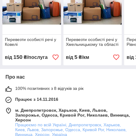
Перевезти особисті речі у
Перевезти особисті речі у
Пере
Ковелі
Хмельницькому та області
Рівн
150
5
від
₴/послуга
від
₴/км
від
Про нас
100% позитивних з 8 відгуків за рік
Працює з 14.11.2016
м. Днепропетровск, Харьков, Киев, Львов,
Запорожье, Одесса, Кривой Рог, Николаев, Винница,
Херсон
Працюємо по всій Україні, Днепропетровск, Харьков,
Киев, Львов, Запорожье, Одесса, Кривой Рог, Николаев,
Винница, Херсон, Україна