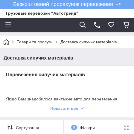
Безкоштовний прорахунок перевезення ->
Грузовые перевозки "Автотрейд"
Товари та послуги
Доставка сипучих матеріалів
Доставка сипучих матеріалів
Перевезення сипучих матеріалів
Якщо Вам знадобилося вантажне авто для перевезення
сипучих матеріалів?
Показати все
Тоді Ви звернулися
правильно!
Компанія
Сортування
0
Фільтри
«Автотрейд»