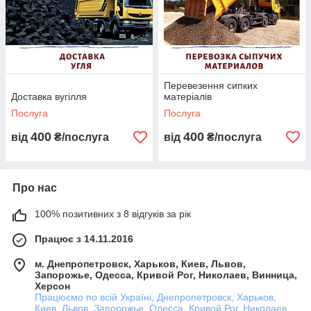
Для будівельних матеріалів Вам будуть запропоновані
машини з відкритим або закритим кузовом, для вантажів
харчового характеру будуть запропоновані машини
автоцистерни або за Вашим бажанням необхідний тип
кузова.
Перевезення сипких
Доставка вугілля
Ви отримаєте прорахунок перевезення відразу по телефону,
матеріалів
вказавши логісту необхідну інформацію для цього.
Послуга
Послуга
Наші ціни найдемократичніші на ринку.
400
400
від
₴/послуга
від
₴/послуга
Наші машини їздять по всій Україні. Будь то перевезення по
місту чи області або ж перевезення на далекі відстані, з однієї
точки країни в іншу.
Про нас
Телефонуйте нам! Будемо раді плідній співпраці!
100% позитивних з 8 відгуків за рік
Працює з 14.11.2016
НАШІ ТЕЛЕФОНИ:
м. Днепропетровск, Харьков, Киев, Львов,
Запорожье, Одесса, Кривой Рог, Николаев, Винница,
КИЇВСТАР
(068) 268-12-52
Херсон
Працюємо по всій Україні, Днепропетровск, Харьков,
Киев, Львов, Запорожье, Одесса, Кривой Рог, Николаев,