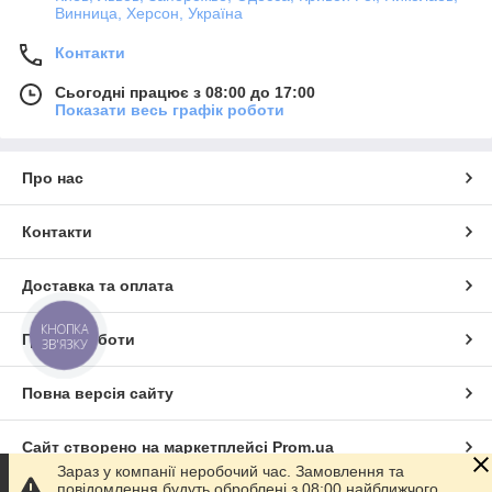
ВОДАФОН
(066) 277-97-01
Винница, Херсон, Україна
ЛАЙФ
(093) 039-73-25
Контакти
Сьогодні працює з 08:00 до 17:00
Показати весь графік роботи
Про нас
пісок перевезення, перевезти пісок, перевезення сипучих
матеріалів, перевезти щебінь, перевезти сыпучку, перевезти
Контакти
сипучі матеріали, доставка сипучих матеріалів, перевезення
вугілля
Доставка та оплата
КНОПКА
Графік роботи
ЗВ'ЯЗКУ
Повна версія сайту
Сайт створено на маркетплейсі
Prom.ua
Зараз у компанії неробочий час. Замовлення та
повідомлення будуть оброблені з 08:00 найближчого