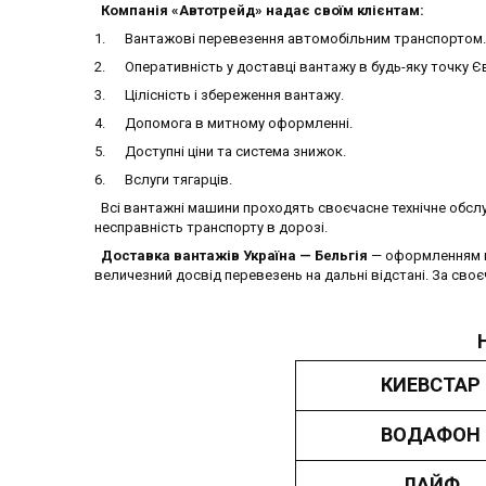
Компанія «Автотрейд» надає своїм клієнтам:
1. Вантажові перевезення автомобільним транспортом.
2. Оперативність у доставці вантажу в будь-яку точку Є
3. Цілісність і збереження вантажу.
4. Допомога в митному оформленні.
5. Доступні ціни та система знижок.
6. Вслуги тягарців.
Всі вантажні машини проходять своєчасне технічне обсл
несправність транспорту в дорозі.
Доставка вантажів Україна — Бельгія
— оформленням ць
величезний досвід перевезень на дальні відстані. За сво
КИЕВСТАР
ВОДАФОН
ЛАЙФ