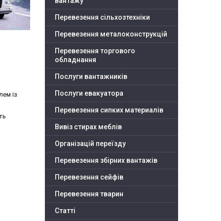
вантажу
Перевезення сільхозтехніки
Перевезення металоконструкцій
Перевезення торгового
обладнання
Послуги вантажників
Послуги евакуатора
лем із
Перевезення сипких материалів
ть
Вивіз стирах меблів
Організацій переїзду
Перевезення збірних вантажів
Перевезення сейфів
Перевезення тварин
Статті