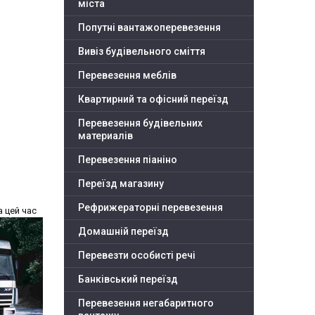
міста
Попутні вантажоперевезення
Вивіз будівельного сміття
Перевезення меблів
Квартирний та офісний переїзд
Перевезення будівельних
материалів
Перевезення піаніно
Переїзд магазину
Рефрижераторні перевезення
За
цей час
Домашній переїзд
Перевезти особисті речі
Банківський переїзд
Перевезення негабаритного