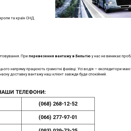
вропи та країн СНД.
уговування. При
перевезення вантажу в Бельгію
у нас не виникає проб
ого напряму працюють грамотні фахівці. Усі водія — експедитори маю
єчасну доставку вантажу наш клієнт завжди буде спокійний.
НАШИ ТЕЛЕФОНИ:
(068) 268-12-52
(066) 277-97-01
(093) 039-73-25