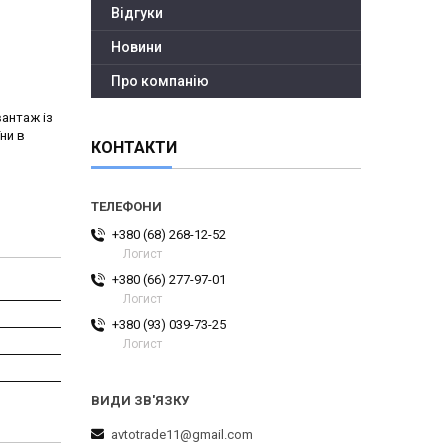
Відгуки
Новини
Про компанію
вантаж із
ни в
КОНТАКТИ
+380 (68) 268-12-52
Логист
+380 (66) 277-97-01
Логист
+380 (93) 039-73-25
Логист
avtotrade11@gmail.com