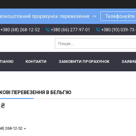
езкоштовний прорахунок перевезення ->
Телефонуйте
+380 (68) 268-12-52
+380 (66) 277-97-01
+380 (93) 039-73
МПАНІЮ
КОНТАКТИ
ЗАМОВИТИ ПРОРАХУНОК
ЗАЯВК
ОВІ ПЕРЕВЕЗЕННЯ В БЕЛЬГІЮ
 ₴
68) 268-12-52
т