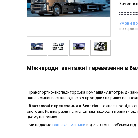
Замовлен
повернен
Міжнародні вантажні перевезення в Бе
Транспортно-експедиторська компанія «Автотрейд» займ
наша компанія стала однією з провідних на ринку вантаж
Вантажові перевезення в Бельгію
— одне з провідних 
сьогодні. Кілька разів на місяць нам надходять запити від
цьому напрямку.
Ми надаємо
вантажні машини
від 2-20 тонн і об'ємом від 