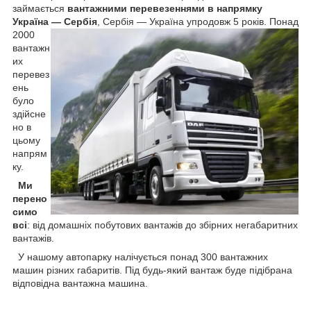
займається
вантажними перевезеннями в напрямку
Україна — Сербія
,
Сербія — Україна упродовж 5 років. Понад
2000
вантажн
их
перевез
ень
було
здійсне
но в
цьому
напрям
ку.
Ми
перено
симо
всі
: від домашніх побутових вантажів до збірних негабаритних
вантажів.
У нашому автопарку налічується понад 300 вантажних
машин різних габаритів. Під будь-який вантаж буде підібрана
відповідна вантажна машина.