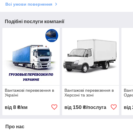
Всі умови повернення
Подібні послуги компанії
Вантажові перевезення в
Вантажові перевезення в
Вант
Україні
Херсоні та зоні
Одес
8
150
від
₴/км
від
₴/послуга
від
Про нас