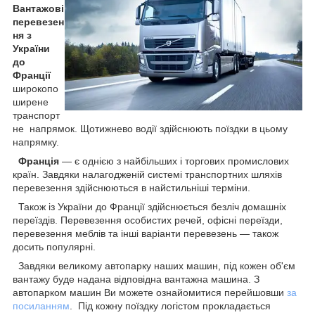
Вантажові
перевезен
ня з
України
до
Франції
широкопо
ширене
транспорт
не напрямок. Щотижнево водії здійснюють поїздки в цьому
напрямку.
Франція
— є однією з найбільших і торгових промислових
країн. Завдяки налагодженій системі транспортних шляхів
перевезення здійснюються в найстильніші терміни.
Також із України до Франції здійснюється безліч домашніх
переїздів. Перевезення особистих речей, офісні переїзди,
перевезення меблів та інші варіанти перевезень — також
досить популярні.
Завдяки великому автопарку наших машин, під кожен об'єм
вантажу буде надана відповідна вантажна машина. З
автопарком машин Ви можете ознайомитися перейшовши
за
посиланням
. Під кожну поїздку логістом прокладається