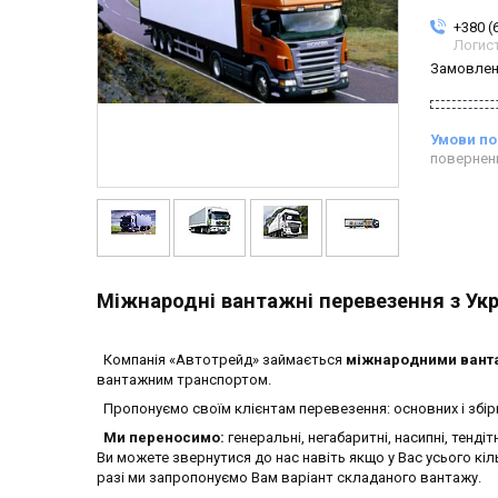
+380 (
Логис
Замовлен
повернен
Міжнародні вантажні перевезення з Укра
Компанія «Автотрейд» займається
міжнародними ванта
вантажним транспортом.
Пропонуємо своїм клієнтам перевезення: основних і збір
Ми переносимо:
генеральні, негабаритні, насипні, тендіт
Ви можете звернутися до нас навіть якщо у Вас усього кіл
разі ми запропонуємо Вам варіант складаного вантажу.