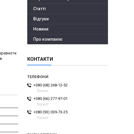
Статті
Відгуки
Новини
Про компанію
перевезти
 в
КОНТАКТИ
+380 (68) 268-12-52
Логист
+380 (66) 277-97-01
Логист
+380 (93) 039-73-25
Логист