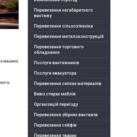
Перевезення негабаритного
вантажу
Перевезення сільхозтехніки
Перевезення металоконструкцій
Перевезення торгового
обладнання
на машина
Послуги вантажників
Послуги евакуатора
ієнта.
Перевезення сипких материалів
Вивіз стирах меблів
Організацій переїзду
Перевезення збірних вантажів
Перевезення сейфів
Перевезення тварин