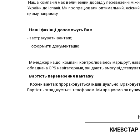
Наша компанія має величезний досвід у перевезенні міжн
України до Іспанії. Ми пропрацювали оптимальний, якісни
цьому напрямку.
Наші фахівці допоможуть Вам
:
- застрахувати вантаж;
— оформити документацію.
Менеджер нашої компанії контролює весь маршрут, наван
обладнана GPS навігаторами, які дають змогу відстежуват
Вартість перевезення вантажу
Кожен вантаж прораховується індивідуально. Враховуєтьс
Вартість згладжується телефоном. Ми працюємо за вулич
КИЕВСТАР