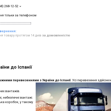
68) 268-12-52
т
ня тільки за телефоном
ня товару протягом 14 днів
за домовленістю
їни до Іспанії
жними перевезеннями з України до Іспанії
. Усі перевезення
здійсню
них вантажів.
ні, небезпечні вантажі.
ька коробок, у такому