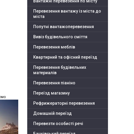
Вантажні перевезення по місту
Перевезення вантажу із міста до
міста
Попутні вантажоперевезення
Вивіз будівельного сміття
Перевезення меблів
Квартирний та офісний переїзд
Перевезення будівельних
материалів
Перевезення піаніно
Переїзд магазину
ємо
Рефрижераторні перевезення
Домашній переїзд
Перевезти особисті речі
Банківський переїзд