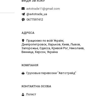
avtotrade11@gmail.com
@avtotrade_ua
0677597412
Працюємо по всій Україні,
Днепропетровск, Харьков, Киев, Львов,
Запорожье, Одесса, Кривой Рог, Николаев,
Винница, Херсон, Україна
Грузовые перевозки "Автотрейд"
Логист