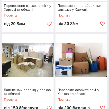
Перевезення сільхозтехніки у
Перевезення негабаритних
Харкові та області
вантажів у Харкові
Послуга
Послуга
20
20
від
₴/км
від
₴/км
Банківський переїзд у Харкові
Перевезти особисті речі в
та області
Харкові та області
Послуга
Послуга
150
200
від
₴/послуга
від
₴/година