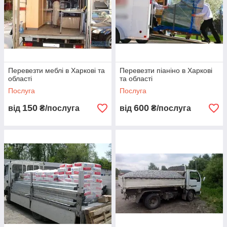
спеціальними кріпленнями.
Ми
перевозимо швидкопсувну продукцію
по
місту та області. Є рефрижераторні машини різних
вантажним об'ємом.
Перевезти меблі в Харкові та
Перевезти піаніно в Харкові
області
та області
Послуга
Послуга
НИЖЧЕ ВИ МОЖЕТЕ ОБРАТИ НЕОБХІДНУ ПОСЛУГУ І
ЗАМОВИТИ ВІДПОВІДНИЙ ТРАНСПОРТ ПО НІЙ:
150
600
від
₴/послуга
від
₴/послуга
Перевезення
Перевезення
різного типу
обладнання
;
вантажу;
Перевезення
Перевезення
сільгосптехніки;
меблів
;
Перевезення
Квартирний і
негабаритних
офісний переїзд;
вантажів;
Б
анковский
Перевезення