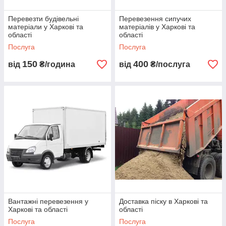
переїзд;
металоконструкцій;
Перевезти будівельні
Перевезення сипучих
Домашній
Попутні
матеріали у Харкові та
матеріалів у Харкові та
переїзд;
вантажоперевезення;
області
області
Послуга
Послуга
Перевезення
Вивіз
будівельних
будівельного
150
400
від
₴/година
від
₴/послуга
матеріалів;
сміття
а
;
Перевезення
Послуги
сипучих матеріалів;
евакуатора
.
ВАРТІСТЬ ПЕРЕВЕЗЕННЯ. ЯК ДІЗНАТИСЯ ЦІНУ?
Вантажні перевезення у
Доставка піску в Харкові та
Вартість вантажних перевезень по Харкову
залежить
Харкові та області
області
від типу і об'єму вантажу, відстані, час оренди машини і інших
Послуга
Послуга
супутніх факторів. Кожне замовлення вимагає