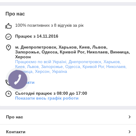
найдоступніші ціни
Про нас
Консультація по
телефону
100% позитивних з 8 відгуків за рік
безкоштовно
Працює з 14.11.2016
Оперативність
м. Днепропетровск, Харьков, Киев, Львов,
Запорожье, Одесса, Кривой Рог, Николаев, Винница,
Доставимо вантаж
Херсон
точно по даті і часу
Працюємо по всій Україні, Днепропетровск, Харьков,
Киев, Львов, Запорожье, Одесса, Кривой Рог, Николаев,
Винница, Херсон, Україна
Працюємо без
вихідних з 9:00 до
Контакти
18:00.
Сьогодні працює з 08:00 до 17:00
Показати весь графік роботи
Голосніше про роботу компанії, можуть сказати тільки відгуки
від наших клієнтів:
Про нас
Контакти