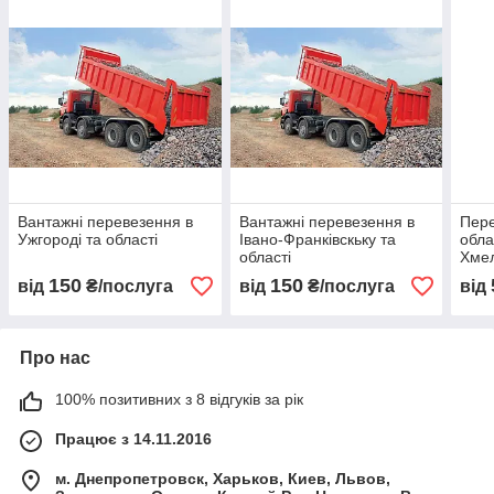
Вантажні перевезення в
Вантажні перевезення в
Пере
Ужгороді та області
Івано-Франківскьку та
обла
області
Хмел
150
150
від
₴/послуга
від
₴/послуга
від
Про нас
100% позитивних з 8 відгуків за рік
Працює з 14.11.2016
м. Днепропетровск, Харьков, Киев, Львов,