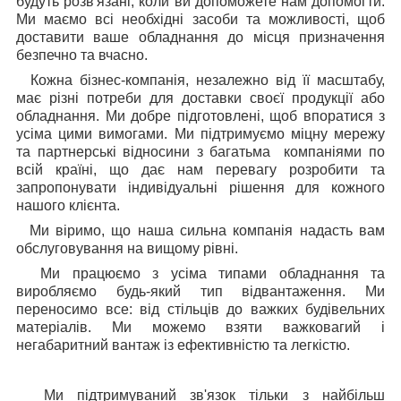
будуть розв'язані, коли ви допоможете нам допомогти.
Ми маємо всі необхідні засоби та можливості, щоб
доставити ваше обладнання до місця призначення
безпечно та вчасно.
Кожна бізнес-компанія, незалежно від її масштабу,
має різні потреби для доставки своєї продукції або
обладнання. Ми добре підготовлені, щоб впоратися з
усіма цими вимогами. Ми підтримуємо міцну мережу
та партнерські відносини з багатьма компаніями по
всій країні, що дає нам перевагу розробити та
запропонувати індивідуальні рішення для кожного
нашого клієнта.
Ми віримо, що наша сильна компанія надасть вам
обслуговування на вищому рівні.
Ми працюємо з усіма типами обладнання та
виробляємо будь-який тип відвантаження. Ми
переносимо все: від стільців до важких будівельних
матеріалів. Ми можемо взяти важковагий і
негабаритний вантаж із ефективністю та легкістю.
Ми підтримуваний зв'язок тільки з найбільш