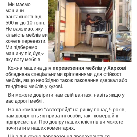
Ми маємо
машини
вантажності від
500 кг до 10 тонн.
Не важливо, яку
кількість меблів ви
хочете перевезти.
Ми підберемо
машину під будь-
яку вагу меблів.
Кожна машина для
перевезення меблів у Харкові
обладнана спеціальними кріпленнями для стійкості
меблів, якщо необхідно також паковання дзеркал або
тендітних меблів у кузові.
Ви можете довірити нам свій вантаж, навіть якщо у
вас дорогі меблі.
Наша компанія "Автотрейд" на ринку понад 5 років,
нам довіряють як приватні особи, так і комерційні
підприємства. Про довіру наших клієнтів ви можете
почитати в наших коментарях.
Ціна під кожне перевезення прораховується