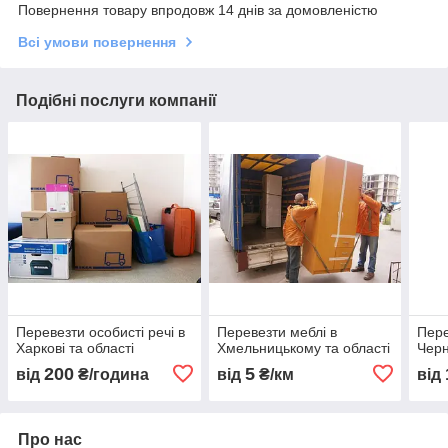
Повернення товару впродовж 14 днів за домовленістю
Всі умови повернення
Подібні послуги компанії
Перевезти особисті речі в
Перевезти меблі в
Пере
Харкові та області
Хмельницькому та області
Черн
200
5
від
₴/година
від
₴/км
від
Про нас