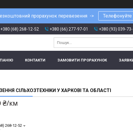
езкоштовний прорахунок перевезення ->
Телефонуйте
+380 (68) 268-12-52
+380 (66) 277-97-01
+380 (93) 039-73
МПАНІЮ
КОНТАКТИ
ЗАМОВИТИ ПРОРАХУНОК
ЗАЯВК
ЗЕННЯ СІЛЬХОЗТЕХНІКИ У ХАРКОВІ ТА ОБЛАСТІ
0 ₴/км
68) 268-12-52
т