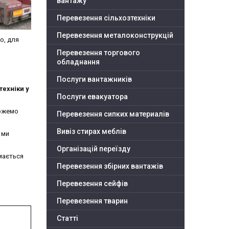
вантажу
Перевезення сільхозтехніки
Перевезення металоконструкцій
о, для
Перевезення торгового
обладнання
Послуги вантажників
техніки у
Послуги евакуатора
можемо
Перевезення сипких материалів
Вивіз стирах меблів
 ми
Організацій переїзду
мається
Перевезення збірних вантажів
Перевезення сейфів
Перевезення тварин
Статті