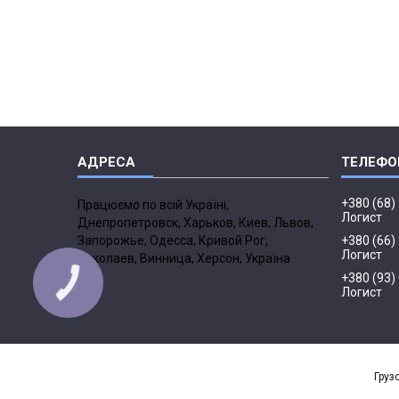
+380 (68)
Працюємо по всій Україні,
Логист
Днепропетровск, Харьков, Киев, Львов,
Запорожье, Одесса, Кривой Рог,
+380 (66)
Логист
Николаев, Винница, Херсон, Україна
+380 (93)
Логист