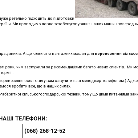
дуже ретельно підходить до підготовки
 країни. Ми проводимо повне техобслуговування наших машин попереднь
рацівників. А ще кількістю вантажних машин для
перевезення сільхоз
і роки, чим заслужили за рекомендаціями багато нових клієнтів. Ми 
термін.
 перевезення оселговигу вам озвучить наш менеджер телефоном.) Адже
мося зробити все, що в наших силах.
егабаритної сільськогосподарської техніки, тому що цими питаннями зай
НАШІ ТЕЛЕФОНИ:
(068) 268-12-52