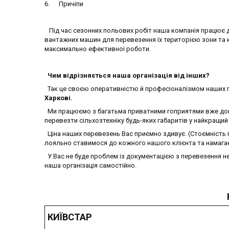
6. Причіпи
Під час сезонних польових робіт наша компанія працює 
вантажних машин для перевезення їх територією зони та
максимально ефективної роботи.
Чим відрізняється наша організація від інших?
Так це своєю оперативністю й професіоналізмом наших п
Харкові.
Ми працюємо з багатьма приватними гоприятями вже довг
перевезти сільхозтехніку будь-яких габаритів у найкращий 
Ціна наших перевезень Вас приємно здивує. (Стоємність
лояльно ставимося до кожного нашого клієнта та намагає
У Вас не буде проблем із документацією з перевезення н
наша організація самостійно.
КИЇВСТАР