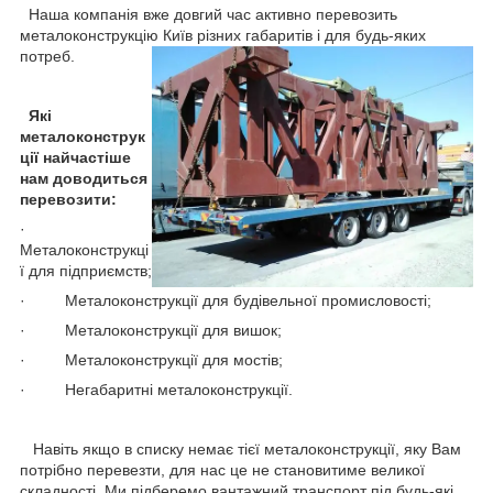
Наша компанія вже довгий час активно перевозить
металоконструкцію Київ різних габаритів і для будь-яких
потреб.
Які
металоконструк
ції найчастіше
нам доводиться
перевозити:
·
Металоконструкці
ї для підприємств;
· Металоконструкції для будівельної промисловості;
· Металоконструкції для вишок;
· Металоконструкції для мостів;
· Негабаритні металоконструкції.
Навіть якщо в списку немає тієї металоконструкції, яку Вам
потрібно перевезти, для нас це не становитиме великої
складності. Ми підберемо вантажний транспорт під будь-які