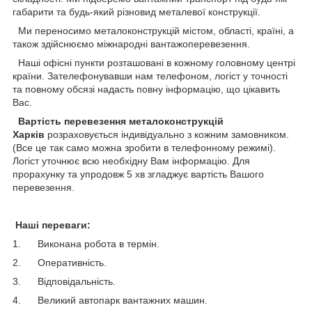
габарити та будь-який різновид металевої конструкції.
Ми переносимо металоконструкцій містом, області, країні, а
також здійснюємо міжнародні вантажоперевезення.
Наші офісні пункти розташовані в кожному головному центрі
країни. Зателефонувавши нам телефоном, логіст у точності
та повному обсязі надасть повну інформацію, що цікавить
Вас.
Вартість перевезення металоконструкцій
Харків
розраховується індивідуально з кожним замовником.
(Все це так само можна зробити в телефонному режимі).
Логіст уточнює всю необхідну Вам інформацію. Для
прорахунку та упродовж 5 хв згладжує вартість Вашого
перевезення.
Наші переваги:
1. Виконана робота в термін.
2. Оперативність.
3. Відповідальність.
4. Великий автопарк вантажних машин.