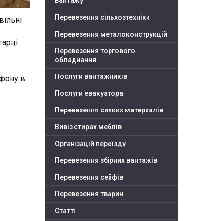
вантажу
Перевезення сільхозтехніки
вільні
Перевезення металоконструкцій
гарці
Перевезення торгового
обладнання
Послуги вантажників
ефону в
Послуги евакуатора
Перевезення сипких материалів
Вивіз стирах меблів
Організацій переїзду
Перевезення збірних вантажів
Перевезення сейфів
Перевезення тварин
Статті