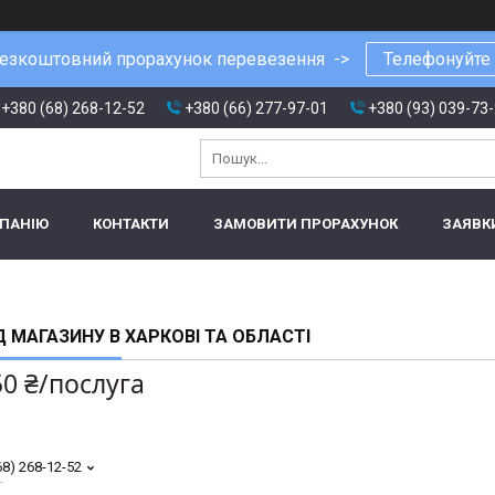
езкоштовний прорахунок перевезення ->
Телефонуйте
+380 (68) 268-12-52
+380 (66) 277-97-01
+380 (93) 039-73
МПАНІЮ
КОНТАКТИ
ЗАМОВИТИ ПРОРАХУНОК
ЗАЯВК
Д МАГАЗИНУ В ХАРКОВІ ТА ОБЛАСТІ
50 ₴/послуга
68) 268-12-52
т