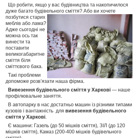
Що робити, якщо у вас будівництва та накопичилося
дуже багато будівельного сміття? Або ви хочете
позбутися старих
меблів або лама?
Адже сьогодні не
можна ось так
винести та
поставити
великогабаритне
сміття біля
сміттєвого бака.
Такі проблеми
допоможе розв'язати наша фірма.
Вивезення будівельного сміття у Харкові
— наше
профілювальне заняття.
В автопарку в нас достатньо машин із різними типами
кузовів і вантажність для
вивезення будівельного
сміття у Харкові
.
Є машини: Газель (до 50 мішків сміття), ЗІЛ (до 120
мішків сміття), Камаз (200-400 мішків будівельного
сміття).