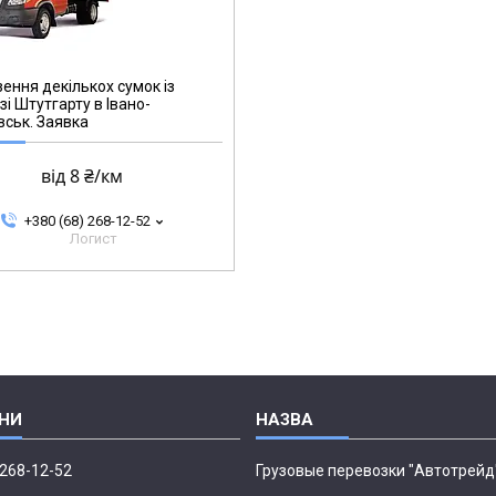
ення декількох сумок із
зі Штутгарту в Івано-
ськ. Заявка
від 8 ₴/км
+380 (68) 268-12-52
Логист
 268-12-52
Грузовые перевозки "Автотрейд