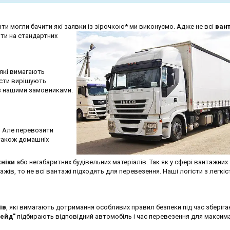
нти могли бачити які заявки із зірочкою* ми виконуємо. Адже не всі
вант
зти на
стандартних
 які вимагають
істи вирішують
 з нашими замовниками.
.
Але перевозити
 також домашніх
хніки
або негабаритних будівельних матеріалів. Так як у сфері вантажних
ів, то не всі вантажі підходять для перевезення. Наші логісти з легкі
ів
, які вимагають дотримання особливих правил безпеки під час зберіган
рейд"
підбирають відповідний автомобіль і час перевезення для максим