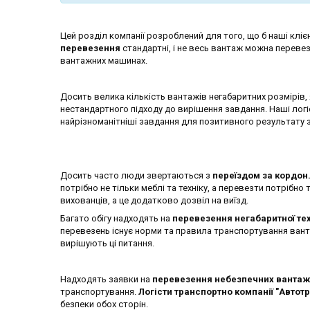
Цей розділ компанії розроблений для того, що б наші кліє
перевезення
стандартні, і не весь вантаж можна переве
вантажних машинах.
Досить велика кількість вантажів негабаритних розмірів,
нестандартного підходу до вирішення завдання. Наші лог
найрізноманітніші завдання для позитивного результату
Досить часто люди звертаються з
переїздом за кордон
потрібно не тільки меблі та техніку, а перевезти потрібно
вихованців, а це додатково дозвіл на виїзд.
Багато обігу надходять на
перевезення негабаритної те
перевезень існує норми та правила транспортування вантаж
вирішують ці питання.
Надходять заявки на
перевезення небезпечних вантаж
транспортування.
Логісти транспортно компанії "Автот
безпеки обох сторін.