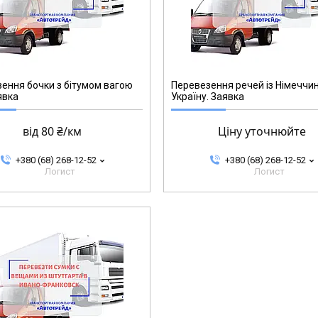
ення бочки з бітумом вагою
Перевезення речей із Німеччин
явка
Україну. Заявка
від 80 ₴/км
Ціну уточнюйте
+380 (68) 268-12-52
+380 (68) 268-12-52
Логист
Логист