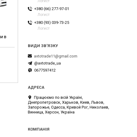
Логист
+380 (66) 277-97-01
Логист
+380 (93) 039-73-25
Логист
и в
avtotrade11@gmail.com
@avtotrade_ua
0677597412
Працюємо по всій Україні,
Днепропетровск, Харьков, Киев, Львов,
Запорожье, Одесса, Кривой Рог, Николаев,
Винница, Херсон, Україна