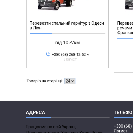
Перевезти спальний гарнітур з Одеси
Перевез
в Ліон
речами 
Франков
від 10 ₴/км
+380 (68) 268-12-52
Логист
+380 (68)
Працюємо по всій Україні,
Логист
Днепропетровск, Харьков, Киев, Львов,