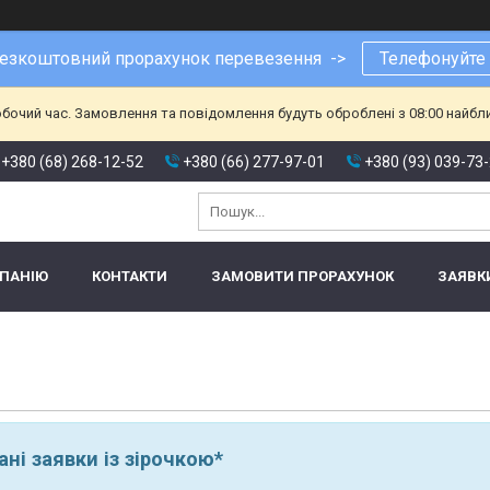
езкоштовний прорахунок перевезення ->
Телефонуйте
обочий час. Замовлення та повідомлення будуть оброблені з 08:00 найбл
+380 (68) 268-12-52
+380 (66) 277-97-01
+380 (93) 039-73
МПАНІЮ
КОНТАКТИ
ЗАМОВИТИ ПРОРАХУНОК
ЗАЯВК
ні заявки із зірочкою*