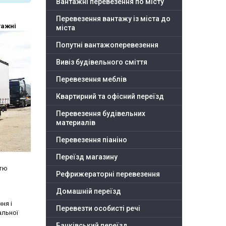
Вантажні перевезення по місту
Перевезення вантажу із міста до
ажні
міста
Попутні вантажоперевезення
Вивіз будівельного сміття
Перевезення меблів
Квартирний та офісний переїзд
Перевезення будівельних
материалів
Перевезення піаніно
Переїзд магазину
стю
Рефрижераторні перевезення
Домашній переїзд
ня і
Перевезти особисті речі
альної
Банківський переїзд