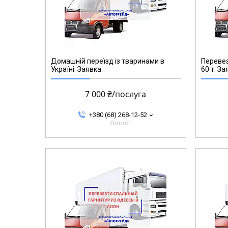
Домашній переїзд із тваринами в
Перевез
Україні. Заявка
60 т. За
7 000 ₴/послуга
+380 (68) 268-12-52
Логист