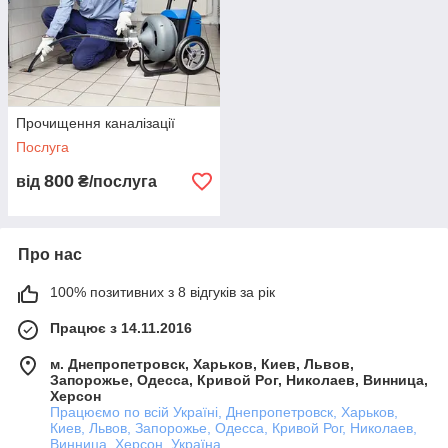
середовища.
Фахівці нашої компанії проводять
викачування зливних ям
у спеціалізованих костюмах, які не пропускають шкідливі
речовини через матеріал.
Звернувшись до нас, з проблемою
викачати зливну яму
, ви
залишитеся дуже задоволені виконаною роботою. Будемо
Прочищення каналізації
раді співпраці!
Послуга
800
від
₴/послуга
Телефонуйте! Раді допомогти Вам!
Про нас
НАШІ ТЕЛЕФОНИ:
100% позитивних з 8 відгуків за рік
(068) 268-12-52
КИЇВСТАР
Працює з 14.11.2016
(066) 277-97-01
ВОДАФОН
м. Днепропетровск, Харьков, Киев, Львов,
Запорожье, Одесса, Кривой Рог, Николаев, Винница,
Херсон
(093) 039-73-25
ЛАЙФ
Працюємо по всій Україні, Днепропетровск, Харьков,
Киев, Львов, Запорожье, Одесса, Кривой Рог, Николаев,
Винница, Херсон, Україна