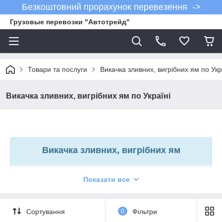
Безкоштовний прорахунок перевезення ->
Грузовые перевозки "Автотрейд"
Товари та послуги
Викачка зливних, вигрібних ям по Укр
Викачка зливних, вигрібних ям по Україні
Викачка зливних, вигрібних ям
Показати все
Викачка зливних ям
– це справа, з якою часто стикаються
ті, хто живе в приватних секторах або
має заміський будинок.
Сортування
0
Фільтри
Цей процес, досить