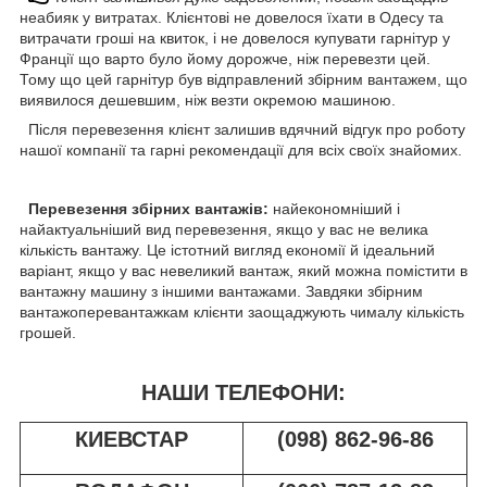
неабияк у витратах. Клієнтові не довелося їхати в Одесу та
витрачати гроші на квиток, і не довелося купувати гарнітур у
Франції що варто було йому дорожче, ніж перевезти цей.
Тому що цей гарнітур був відправлений збірним вантажем, що
виявилося дешевшим, ніж везти окремою машиною.
Після перевезення клієнт залишив вдячний відгук про роботу
нашої компанії та гарні рекомендації для всіх своїх знайомих.
Перевезення збірних вантажів:
найекономніший і
найактуальніший вид перевезення, якщо у вас не велика
кількість вантажу. Це істотний вигляд економії й ідеальний
варіант, якщо у вас невеликий вантаж, який можна помістити в
вантажну машину з іншими вантажами. Завдяки збірним
вантажоперевантажкам клієнти заощаджують чималу кількість
грошей.
НАШИ ТЕЛЕФОНИ:
КИЕВСТАР
(098) 862-96-86