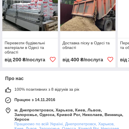
Перевезти будівельні
Доставка піску в Одесі та
Пере
матеріали в Одесі та
області
та о
області
200
400
від
₴/послуга
від
₴/послуга
від
Про нас
100% позитивних з 8 відгуків за рік
Працює з 14.11.2016
м. Днепропетровск, Харьков, Киев, Львов,
Запорожье, Одесса, Кривой Рог, Николаев, Винница,
Херсон
Працюємо по всій Україні, Днепропетровск, Харьков,
Киев, Львов, Запорожье, Одесса, Кривой Рог, Николаев,