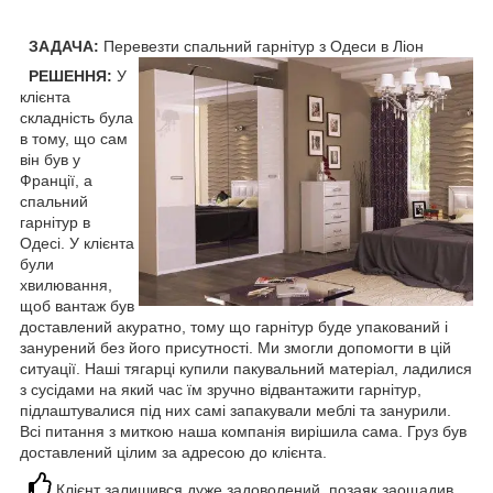
ЗАДАЧА:
Перевезти спальний гарнітур з Одеси в Ліон
РЕШЕННЯ:
У
клієнта
складність була
в тому, що сам
він був у
Франції, а
спальний
гарнітур в
Одесі. У клієнта
були
хвилювання,
щоб вантаж був
доставлений акуратно, тому що гарнітур буде упакований і
занурений без його присутності. Ми змогли допомогти в цій
ситуації. Наші тягарці купили пакувальний матеріал, ладилися
з сусідами на який час їм зручно відвантажити гарнітур,
підлаштувалися під них самі запакували меблі та занурили.
Всі питання з миткою наша компанія вирішила сама. Груз був
доставлений цілим за адресою до клієнта.
Клієнт залишився дуже задоволений, позаяк заощадив