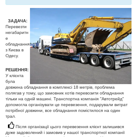
ЗАДАЧА:
Перевезти
негабаритн
е
обладнання
з Києва в
Одесу.
РЕШЕННЯ:
У клієнта
була
довжина обладнання в комплексі 18 метрів, проблема
полягав у тому, що замовник хотів перевозити обладнання
тільки на одній машині. Транспортна компанія "Автотрейд"
допомогла організувати це перевезення, подарували витрат
потрібної довжини, все обладнання помістилося на один
трал.
Після організації цього перевезення клієнт залишився
дуже задоволений і замовив у нашої транспортної компанії