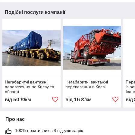
Подібні послуги компанії
Негабаритні вантажні
Негабаритні вантажні
Пере
перевезення по Києву та
перевезення в Києві
із р
області
Іван
50
16
від
₴/км
від
₴/км
від
Про нас
100% позитивних з 8 відгуків за рік