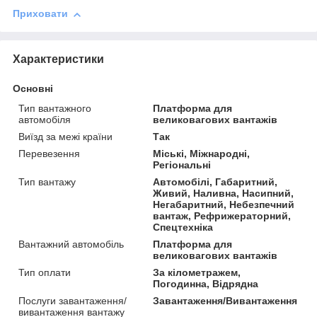
Приховати
Характеристики
Основні
Тип вантажного
Платформа для
автомобіля
великовагових вантажів
Виїзд за межі країни
Так
Перевезення
Міські, Міжнародні,
Регіональні
Тип вантажу
Автомобілі, Габаритний,
Живий, Наливна, Насипний,
Негабаритний, Небезпечний
вантаж, Рефрижераторний,
Спецтехніка
Вантажний автомобіль
Платформа для
великовагових вантажів
Тип оплати
За кілометражем,
Погодинна, Відрядна
Послуги завантаження/
Завантаження/Вивантаження
вивантаження вантажу