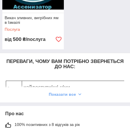
Викач зливних, вигрібних ям
Ви телефонуйте нам або залишаєте Узгоджуємо всі
в Ізмаілі
деталі і Вантажна машина у Вас в
Послуга
повідомлення на сайті умови перевезення
500
від
₴/послуга
обумовлені дату і час
ПЕРЕВАГИ, ЧОМУ ВАМ ПОТРІБНО ЗВЕРНЕТЬСЯ
ДО НАС:
ПРАЦЮЄМО БЕЗ ВИХІДНИХ
НАШІ ТЕЛЕФОНИ:
найдоступніші ціни
КИЇВСТАР
(068) 268-12-52
Показати все
Консультація по телефону безкоштовно
ВОДАФОН
(066) 277-97-01
Про нас
Оперативність
ЛАЙФ
(093) 039-73-25
100% позитивних з 8 відгуків за рік
Доставимо вантаж точно по даті і часу