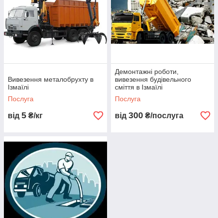
Демонтажні роботи,
Вивезення металобрухту в
вивезення будівельного
Ізмаїлі
сміття в Ізмаїлі
Послуга
Послуга
5
300
від
₴/кг
від
₴/послуга