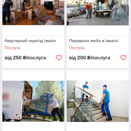
Перевезення негабаритних та небезпечних
вантажів
. Для цього ми надамо спеціальний
вантажний транспорт, який буде оснащений
спеціальними кріпленнями.
Ми
перевозимо швидкопсувну продукцію
по
місту та області. Є рефрижераторні машини різних
вантажним об'ємом.
Квартирний переїзд Ізмаїл
Перевезти меблі в Ізмаїлі
Послуга
Послуга
250
200
від
₴/послуга
від
₴/послуга
НИЖЧЕ ВИ МОЖЕТЕ ОБРАТИ НЕОБХІДНУ ПОСЛУГУ І
ЗАМОВИТИ ВІДПОВІДНИЙ ТРАНСПОРТ ПО НІЙ:
Перевезення
Перевезення
різного типу
обладнання
;
вантажу;
Перевезення
Перевезення
сільгосптехніки;
меблів
;
Перевезення
Квартирний і
негабаритних