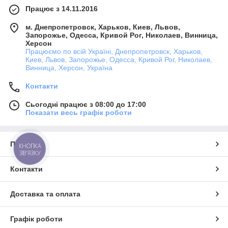
Працює з 14.11.2016
Працюємо без вихідних з 9:00 до 18:00.
м. Днепропетровск, Харьков, Киев, Львов,
Запорожье, Одесса, Кривой Рог, Николаев, Винница,
Херсон
Працюємо по всій Україні, Днепропетровск, Харьков,
Киев, Львов, Запорожье, Одесса, Кривой Рог, Николаев,
Голосніше про роботу компанії, можуть сказати тільки відгуки
Винница, Херсон, Україна
від наших клієнтів:
Контакти
Сьогодні працює з 08:00 до 17:00
Показати весь графік роботи
Про нас
КНОПКА
ЗВ'ЯЗКУ
Контакти
"Переїжджали жити в інше
Доставка та оплата
місто,звернувся в "Автотрейд" для перевезення меблів.
Перше враження склалося чудове. Диспетчер все детально
Графік роботи
розповіла мені де, що і як все буде відбуватися, озвучила