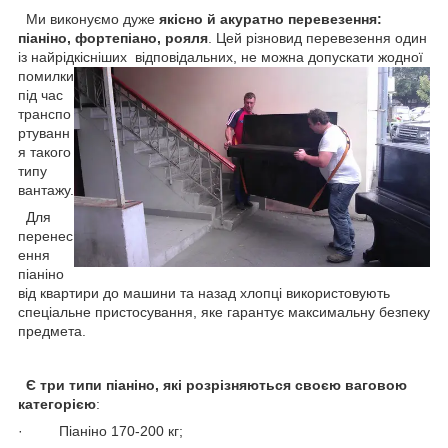
Ми виконуємо дуже
якісно й акуратно перевезення:
піаніно, фортепіано, рояля
. Цей різновид перевезення один
із найрідкісніших
відповідальних, не можна допускати жодної
помилки
під час
транспо
ртуванн
я такого
типу
вантажу.
Для
перенес
ення
піаніно
від квартири до машини та назад хлопці використовують
спеціальне пристосування, яке гарантує максимальну безпеку
предмета.
Є три типи піаніно, які розрізняються своєю ваговою
категорією
:
· Піаніно 170-200 кг;