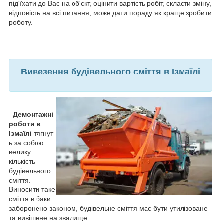
під'їхати до Вас на об'єкт, оцінити вартість робіт, скласти зміну,
відповість на всі питання, може дати пораду як краще зробити
роботу.
Вивезення будівельного сміття в Ізмаїлі
Демонтажні
роботи в
Ізмаїлі
тягнут
ь за собою
велику
кількість
будівельного
сміття.
Виносити таке
сміття в баки
заборонено законом, будівельне сміття має бути утилізоване
та вивішене на звалище.