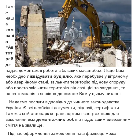
Тако
ж
наш
а
ком
пані
я
«Ав
тот
рей
д»
надає демонтажні роботи в більших масштабах. Якщо Вам
необхідно
ліквідувати будівлю
, яке перебуває у вітряному
або аварійному стані, звільнити територію під нову споруду
або просто звільнити територію під свої цілі та завдання, то
наша компанія з легкістю допоможе Вам у цьому питанні.
Надаємо послуги відповідно до чинного законодавства
України. Є всі необхідні документи, ліцензії, сертифікати.
Також є свій автопарк із транспортом і спецтехнікою для
виконання всіх
демонтажних робіт
з подальшим вивезенням
сміття на звалище.
Під час оформлення замовлення наш фахівець може