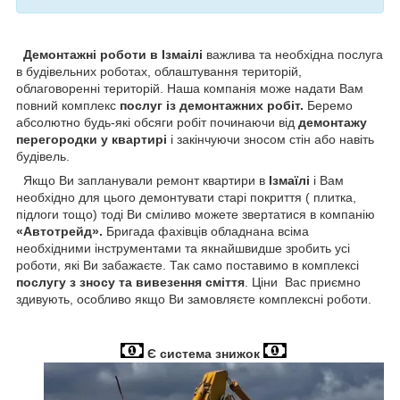
Демонтажні роботи в Ізмаілі
важлива та необхідна послуга
в будівельних роботах, облаштування територій,
облаговоренні територій. Наша компанія може надати Вам
повний комплекс
послуг із демонтажних робіт.
Беремо
абсолютно будь-які обсяги робіт починаючи від
демонтажу
перегородки у квартирі
і закінчуючи зносом стін або навіть
будівель.
Якщо Ви запланували ремонт квартири в
Ізмаїлі
і Вам
необхідно для цього демонтувати старі покриття ( плитка,
підлоги тощо) тоді Ви сміливо можете звертатися в компанію
«Автотрейд».
Бригада фахівців обладнана всіма
необхідними інструментами та якнайшвидше зробить усі
роботи, які Ви забажаєте. Так само поставимо в комплексі
послугу з зносу та вивезення сміття
. Ціни Вас приємно
здивують, особливо якщо Ви замовляєте комплексні роботи.
Є система знижок