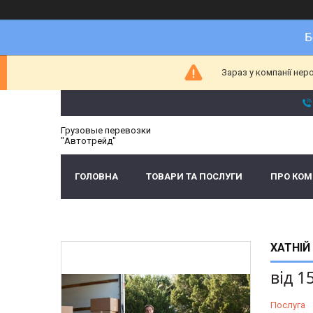
Б
Зараз у компанії нер
Грузовые перевозки
"Автотрейд"
ГОЛОВНА
ТОВАРИ ТА ПОСЛУГИ
ПРО КО
ХАТНІЙ
від
1
Послуга