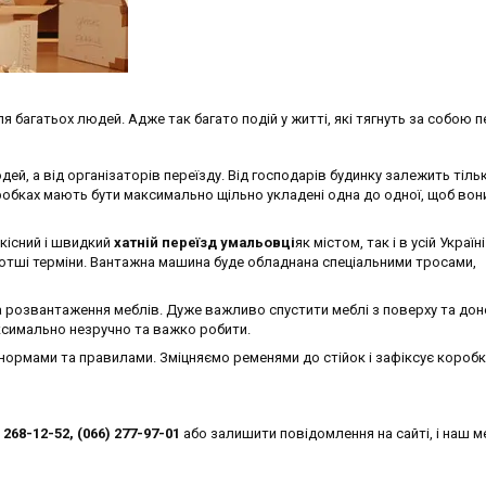
багатьох людей. Адже так багато подій у житті, які тягнуть за собою п
дей, а від організаторів переїзду. Від господарів будинку залежить тіль
оробках мають бути максимально щільно укладені одна до одної, щоб вон
кісний і швидкий
хатній переїзд умальовці
як містом, так і в усій Україн
отші терміни. Вантажна машина буде обладнана спеціальними тросами,
а розвантаження меблів. Дуже важливо спустити меблі з поверху та доне
аксимально незручно та важко робити.
а нормами та правилами. Зміцняємо ременями до стійок і зафіксує коробк
 268-12-52, (066) 277-97-01
або залишити повідомлення на сайті, і наш 