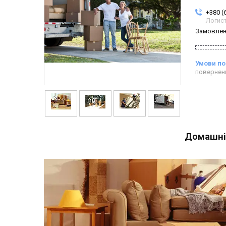
+380 (
Логис
Замовлен
повернен
Домашній