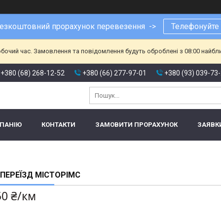
езкоштовний прорахунок перевезення ->
Телефонуйте
обочий час. Замовлення та повідомлення будуть оброблені з 08:00 найбл
+380 (68) 268-12-52
+380 (66) 277-97-01
+380 (93) 039-73
МПАНІЮ
КОНТАКТИ
ЗАМОВИТИ ПРОРАХУНОК
ЗАЯВК
 ПЕРЕЇЗД МІСТОРІМС
50 ₴/км