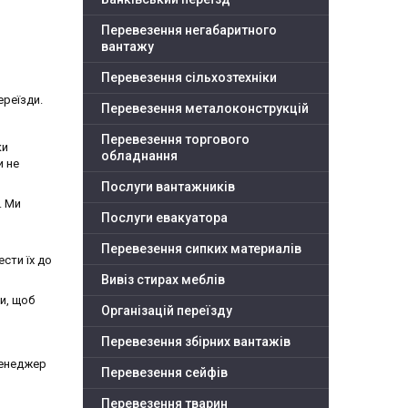
Перевезення негабаритного
вантажу
Перевезення сільхозтехніки
ереїзди.
Перевезення металоконструкцій
Перевезення торгового
ки
обладнання
и не
Послуги вантажників
і. Ми
Послуги евакуатора
Перевезення сипких материалів
сти їх до
Вивіз стирах меблів
и, щоб
Організацій переїзду
Перевезення збірних вантажів
менеджер
Перевезення сейфів
Перевезення тварин