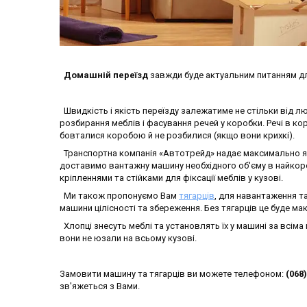
Домашній переїзд
завжди буде актуальним питанням для 
Швидкість і якість переїзду залежатиме не стільки від лю
розбирання меблів і фасування речей у коробки. Речі в к
бовталися коробою й не розбилися (якщо вони крихкі).
Транспортна компанія «Автотрейд» надає максимально я
доставимо вантажну машину необхідного об'єму в найкор
кріпленнями та стійками для фіксації меблів у кузові.
Ми також пропонуємо Вам
тягарців
, для навантаження т
машини цілісності та збереження. Без тягарців це буде м
Хлопці знесуть меблі та установлять їх у машині за всім
вони не юзали на всьому кузові.
Замовити машину та тягарців ви можете телефоном:
(068)
зв'яжеться з Вами.