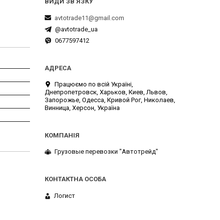
avtotrade11@gmail.com
@avtotrade_ua
0677597412
Працюємо по всій Україні,
Днепропетровск, Харьков, Киев, Львов,
Запорожье, Одесса, Кривой Рог, Николаев,
Винница, Херсон, Україна
Грузовые перевозки "Автотрейд"
Логист