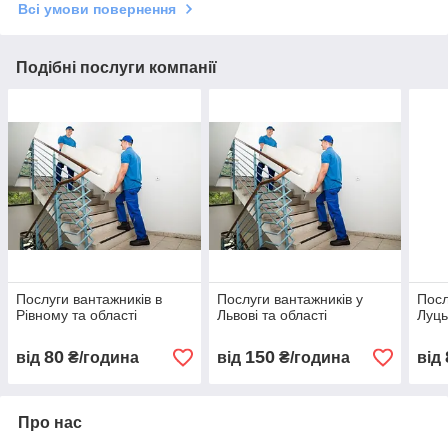
Всі умови повернення
Подібні послуги компанії
Послуги вантажників в
Послуги вантажників у
Посл
Рівному та області
Львові та області
Луць
80
150
від
₴/година
від
₴/година
від
Про нас