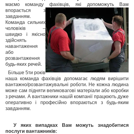
маємо команду фахівців, які допоможуть Вам
впорається з
завданням.
Команда сильних
чоловіків –
швидко і якісно
здійснять
навантаження
або
розвантаження
будь-яких речей.
Більше 5ти років
наша команда фахівців допомагає людям вирішити
вантажно/розвантажувальні роботи. Не кожна людина
може сам підняти великовагові матеріали або коробки
з речами. А вантажники нашій компанії працюють дуже
оперативно і професійно впораються з будь-яким
завданням.
У яких випадках Вам можуть знадобитися
послуги вантажників: