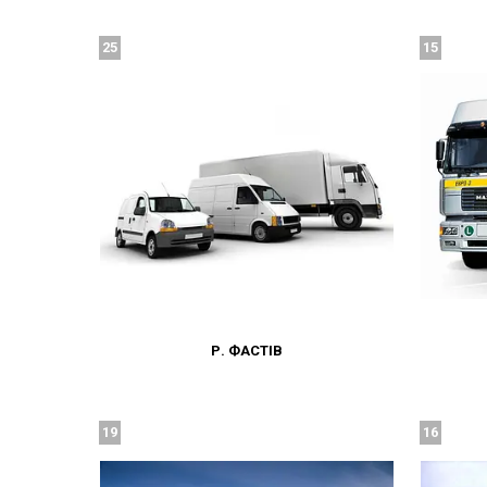
25
15
Р. ФАСТІВ
19
16