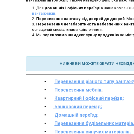
вантажний автомобіль. Нижче наведено декілька важливи
Для
домашніх і офісних переїздів
наша компанія н
вантажників
.
Перевезення вантажу від дверей до дверей
. Мо
Перевезення негабаритних та небезпечних вант
оснащений спеціальними кріпленнями.
Ми
перевозимо швидкопсувну продукцію
по міст
НИЖЧЕ ВИ МОЖЕТЕ ОБРАТИ НЕОБХІДН
Перевезення різного типу вантаж
Перевезення меблів
;
Квартирний і офісний переїзд;
Б
анковский переїзд;
Домашній переїзд;
Перевезення будівельних матеріал
Перевезення сипучих матеріалів;