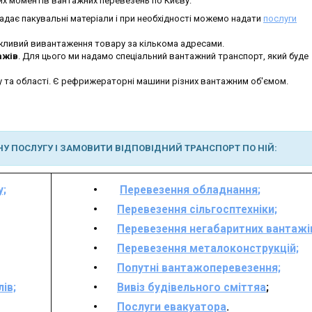
х моментів вантажних перевезень по Києву:
адає пакувальні матеріали і при необхідності можемо надати
послуги
жливий вивантаження товару за кількома адресами.
ажів
. Для цього ми надамо спеціальний вантажний транспорт, який буде
у та області. Є рефрижераторні машини різних вантажним об'ємом.
У ПОСЛУГУ І ЗАМОВИТИ ВІДПОВІДНИЙ ТРАНСПОРТ ПО НІЙ:
у;
Перевезення обладнання
;
Перевезення сільгосптехніки;
Перевезення негабаритних вантажі
Перевезення металоконструкцій;
Попутні вантажоперевезення;
ів;
Вивіз будівельного сміття
а
;
Послуги евакуатора
.