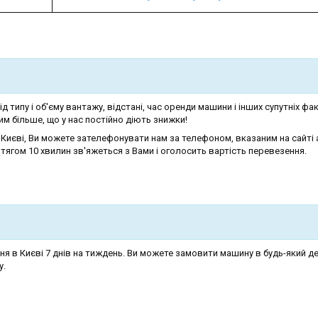
д типу і об'єму вантажу, відстані, час оренди машини і інших супутніх фа
м більше, що у нас постійно діють знижки!
 Києві, Ви можете зателефонувати нам за телефоном, вказаним на сайті 
тягом 10 хвилин зв'яжеться з Вами і оголосить вартість перевезення.
я в Києві 7 днів на тиждень. Ви можете замовити машину в будь-який де
у.