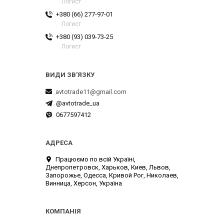
Логист
+380 (66) 277-97-01
Логист
+380 (93) 039-73-25
Логист
avtotrade11@gmail.com
@avtotrade_ua
0677597412
Працюємо по всій Україні,
Днепропетровск, Харьков, Киев, Львов,
Запорожье, Одесса, Кривой Рог, Николаев,
Винница, Херсон, Україна