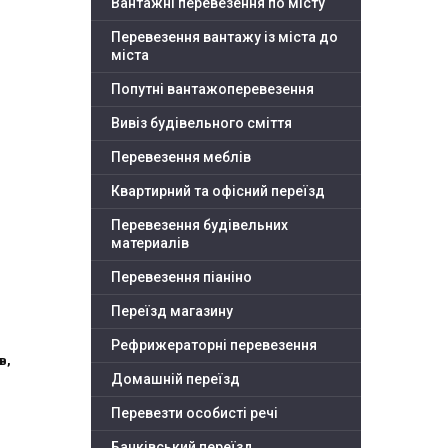
Вантажні перевезення по місту
Перевезення вантажу із міста до
міста
Попутні вантажоперевезення
Вивіз будівельного сміття
Перевезення меблів
Квартирний та офісний переїзд
Перевезення будівельних
материалів
Перевезення піаніно
Переїзд магазину
Рефрижераторні перевезення
в,
Домашній переїзд
Перевезти особисті речі
Банківський переїзд