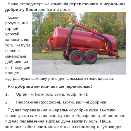
Наша експедиторська компанія
перевезенням мінеральних
добрив у Києві
вже багато років.
Кожен
розуміє, що
гарний
урожай
залежить від
того, чи були
внесені
мінеральні
добрива, чи
ні. І тому цей
процес
відіграє дуже важливу роль для сільського господарства.
Які добрива ми найчастіше переносимо:
1. Органічні (компози, сома, торф, гній);
2. Неорганічні (фосфорні, азотні, калійні добрива).
Під час перевезення мінеральних добрив дуже важливо
враховувати саме транспортування. Навернення, збереження
під час перевезення відіграє дуже важливу роль. Наша
компанія забезпечить максимально всі комфортні умови для