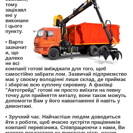
тому
зацікавл
ені у
виконанн
і цього
пункту.
• Варто
зазначит
и, що
далеко
не всі
компанії
готові виїжджати
для того, щоб
самостійно забрати лом. Зазвичай підприємство
має у своєму володінні лише склад, де приймає
і зберігає всю куплену сировину. А фахівці
"Автотрейд"
готові не просто виїхати на певну
точку для прийняття металу, вони також можуть
допомогти Вам у його навантаженні й навіть у
демонтажі.
•
Зручний час
. Найчастіше людям доводиться
йти з роботи, щоб вчасно зустріти працівників
компанії перевізника. Співпрацюючи з нами, Ви
можете покластися на пунктуальність наших