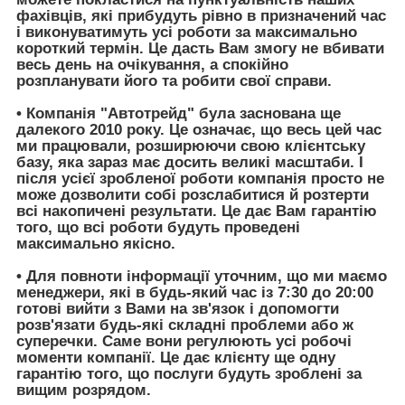
фахівців, які прибудуть рівно в призначений час
і виконуватимуть усі роботи за максимально
короткий термін. Це дасть Вам змогу не вбивати
весь день на очікування, а спокійно
розпланувати його та робити свої справи.
• Компанія
"Автотрейд"
була заснована ще
далекого 2010 року. Це означає, що весь цей час
ми працювали, розширюючи свою клієнтську
базу, яка зараз має досить великі масштаби. І
після усієї зробленої роботи компанія просто не
може дозволити собі розслабитися й розтерти
всі накопичені результати. Це дає Вам гарантію
того, що всі роботи будуть проведені
максимально якісно.
• Для повноти інформації уточним, що ми маємо
менеджери, які в будь-який час із 7:30 до 20:00
готові вийти з Вами на зв'язок і допомогти
розв'язати будь-які складні проблеми або ж
суперечки. Саме вони регулюють усі робочі
моменти компанії. Це дає клієнту ще одну
гарантію того, що послуги будуть зроблені за
вищим розрядом.