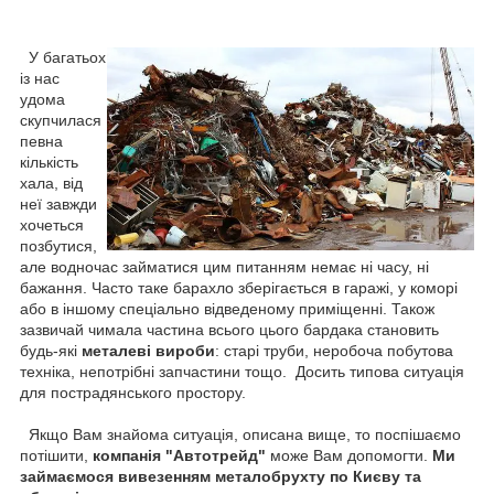
У багатьох
із нас
удома
скупчилася
певна
кількість
хала, від
неї завжди
хочеться
позбутися,
але водночас займатися цим питанням немає ні часу, ні
бажання. Часто таке барахло зберігається в гаражі, у коморі
або в іншому спеціально відведеному приміщенні. Також
зазвичай чимала частина всього цього бардака становить
будь-які
металеві вироби
: старі труби, неробоча побутова
техніка, непотрібні запчастини тощо. Досить типова ситуація
для пострадянського простору.
Якщо Вам знайома ситуація, описана вище, то поспішаємо
потішити,
компанія "Автотрейд"
може Вам допомогти.
Ми
займаємося вивезенням металобрухту по Києву та