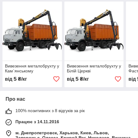
Вивезення металобрухту у
Вивезення металобрухту у
Виве
Кам`янському
Білій Церкві
Фаст
5
5
від
₴/кг
від
₴/кг
від
Про нас
100% позитивних з 8 відгуків за рік
Працює з 14.11.2016
м. Днепропетровск, Харьков, Киев, Львов,
Запорожье, Одесса, Кривой Рог, Николаев, Винница,