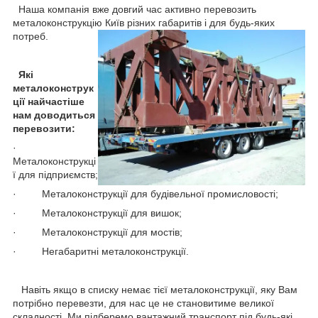
Наша компанія вже довгий час активно перевозить
металоконструкцію Київ різних габаритів і для будь-яких
потреб.
Які
металоконструк
ції найчастіше
нам доводиться
перевозити:
·
Металоконструкці
ї для підприємств;
· Металоконструкції для будівельної промисловості;
· Металоконструкції для вишок;
· Металоконструкції для мостів;
· Негабаритні металоконструкції.
Навіть якщо в списку немає тієї металоконструкції, яку Вам
потрібно перевезти, для нас це не становитиме великої
складності. Ми підберемо вантажний транспорт під будь-які