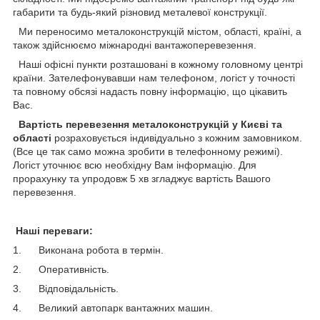
габарити та будь-який різновид металевої конструкції.
Ми переносимо металоконструкцій містом, області, країні, а
також здійснюємо міжнародні вантажоперевезення.
Наші офісні пункти розташовані в кожному головному центрі
країни. Зателефонувавши нам телефоном, логіст у точності
та повному обсязі надасть повну інформацію, що цікавить
Вас.
Вартість перевезення металоконструкцій у Києві та
області
розраховується індивідуально з кожним замовником.
(Все це так само можна зробити в телефонному режимі).
Логіст уточнює всю необхідну Вам інформацію. Для
прорахунку та упродовж 5 хв згладжує вартість Вашого
перевезення.
Наші переваги:
1. Виконана робота в термін.
2. Оперативність.
3. Відповідальність.
4. Великий автопарк вантажних машин.