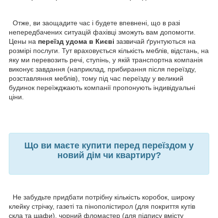
Отже, ви заощадите час і будете впевнені, що в разі
непередбачених ситуацій фахівці зможуть вам допомогти.
Цены на
переїзд удома в Києві
зазвичай ґрунтуються на
розмірі послуги. Тут враховується кількість меблів, відстань, на
яку ми перевозить речі, ступінь, у якій транспортна компанія
виконує завдання (наприклад, прибирання після переїзду,
розставляння меблів), тому під час переїзду у великий
будинок переїжджають компанії пропонують індивідуальні
ціни.
Що ви маєте купити перед переїздом у
новий дім чи квартиру?
Не забудьте придбати потрібну кількість коробок, широку
клейку стрічку, газеті та пінополістирол (для покриття кутів
скла та шафи), чорний фломастер (для підпису вмісту