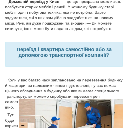
Домашній переїзд у Києві
— це ще прекрасна можливість
позбутися старих меблів і речей. У кожному будинку старі
меблі, одяг і побутова техніка, яка не потрібна. Варто
задуматися, які з них вам дійсно знадобляться на новому
місці. Речі, які дуже пошкоджені та зношені — Ви можете
викинути, інше може бути надано людям, які потребують.
Переїзд і квартира самостійно або за
допомогою транспортної компанії?
Коли у вас багато часу заплановано на перевезення будинку
й квартири, ви належним чином підготовлені, і у вас немає
цінного обладнання в будинку або яке вимагає спеціального
транспорту, ви можемо
спробувати перевезти речі
самост
ійно.
Тут
буде
корисн