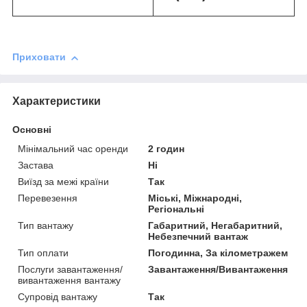
Приховати
Характеристики
Основні
Мінімальний час оренди
2 годин
Застава
Ні
Виїзд за межі країни
Так
Перевезення
Міські, Міжнародні,
Регіональні
Тип вантажу
Габаритний, Негабаритний,
Небезпечний вантаж
Тип оплати
Погодинна, За кілометражем
Послуги завантаження/
Завантаження/Вивантаження
вивантаження вантажу
Супровід вантажу
Так