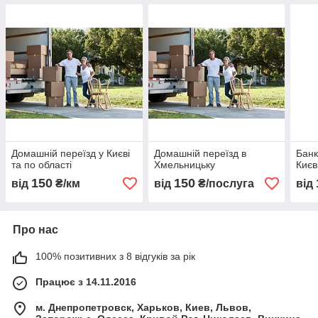
Домашній переїзд у Києві
Домашній переїзд в
Банк
та по області
Хмельницьку
Києв
150
150
від
₴/км
від
₴/послуга
від
Про нас
100% позитивних з 8 відгуків за рік
Працює з 14.11.2016
м. Днепропетровск, Харьков, Киев, Львов,