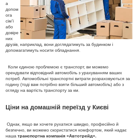
а
допом
ога
сім'ї
або
довіре
них
друзів, наприклад, вони доглядатимуть за будинком і
допомагатимуть носити обладнання.
Коли єдиною проблемою є транспорт, ви можемо
орендувати відповідний автомобіль з урахуванням ваших
потреб. Автомобільні транспортні витрати розраховуються за
годину (тоді вам потрібно взяти більший автомобіль) або з
огляду на вартість транспорту за км.
Ціни на домашній переїзд у Києві
Однак, якщо ви хочете рухатися швидко, професійно й
безпечно, ви можемо скористатися комфортом, який надає
наша
транспортна компанія «Автотрейд».