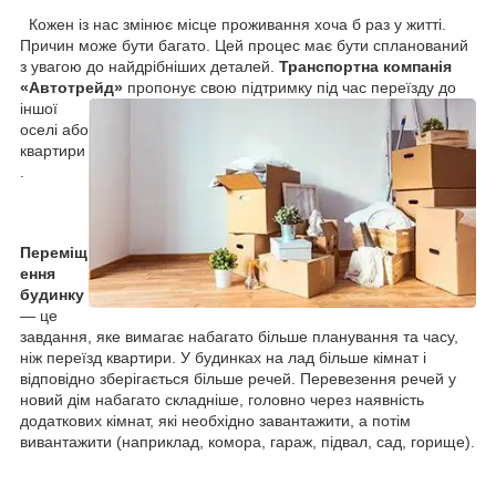
Кожен із нас змінює місце проживання хоча б раз у житті.
Причин може бути багато. Цей процес має бути спланований
з увагою до найдрібніших деталей.
Транспортна компанія
«Автотрейд»
пропонує свою підтримку під час переїзду до
іншої
оселі або
квартири
.
Переміщ
ення
будинку
— це
завдання, яке вимагає набагато більше планування та часу,
ніж переїзд квартири. У будинках на лад більше кімнат і
відповідно зберігається більше речей. Перевезення речей у
новий дім набагато складніше, головно через наявність
додаткових кімнат, які необхідно завантажити, а потім
вивантажити (наприклад, комора, гараж, підвал, сад, горище).