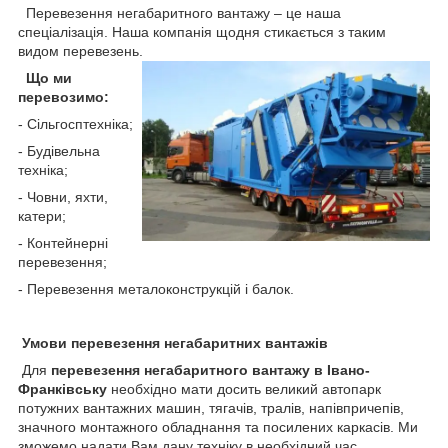
Перевезення негабаритного вантажу – це наша
спеціалізація. Наша компанія щодня стикається з таким
видом перевезень.
Що ми
перевозимо:
- Сільгосптехніка;
- Будівельна
техніка;
- Човни, яхти,
катери;
- Контейнерні
перевезення;
- Перевезення металоконструкцій і балок.
Умови перевезення негабаритних вантажів
Для
перевезення негабаритного вантажу в Івано-
Франківську
необхідно мати досить великий автопарк
потужних вантажних машин, тягачів, тралів, напівпричепів,
значного монтажного обладнання та посилених каркасів. Ми
зможемо надати Вам дану техніку в необхідний час.