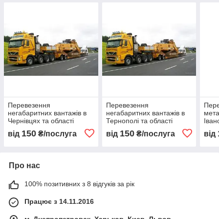
Перевезення
Перевезення
Пер
негабаритних вантажів в
негабаритних вантажів в
мета
Чернівцях та області
Тернополі та області
Іван
обла
150
150
від
₴/послуга
від
₴/послуга
від
Про нас
100% позитивних з 8 відгуків за рік
Працює з 14.11.2016
м. Днепропетровск, Харьков, Киев, Львов,