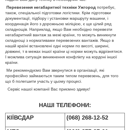
Перевезення негабаритної техніки Ужгород
потребує,
також, спеціальної підготовки логістики. Крім підготовки
документації, підбору і установки маршруту машини, і
координація його з дорожньою міліцією, є ще цілий ряд
складнощів. Наприклад, якщо Вам необхідно перевезти
негабаритний вантаж за межі країни, то можуть виникнути
складнощі з нормативами перевезених вантажів. Якщо в
нашій країні встановлені одні норми по висоті, ширині,
довжині, т в межах іншої країни ці норми можуть відрізнятися.
І можлива ситуація виникнення конфлікту на кордоні іншої
країни.
Ми рекомендуємо Вам звернутися в організації, які
професійно займаються таким типом перевезень, для того
що б полегшити участь у цьому процесі.
Сервіс нашої компанії Вас приємно здивує!
НАШІ ТЕЛЕФОНИ:
КІЇВСДАР
(068) 268-12-52