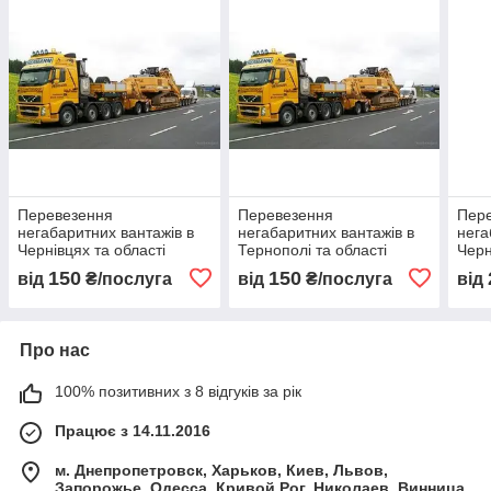
Перевезення
Перевезення
Пер
негабаритних вантажів в
негабаритних вантажів в
нега
Чернівцях та області
Тернополі та області
Черн
150
150
від
₴/послуга
від
₴/послуга
від
Про нас
100% позитивних з 8 відгуків за рік
Працює з 14.11.2016
м. Днепропетровск, Харьков, Киев, Львов,
Запорожье, Одесса, Кривой Рог, Николаев, Винница,