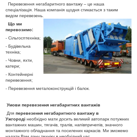
Перевезення негабаритного вантажу – це наша
спеціалізація. Наша компанія щодня стикається з таким
видом перевезень.
Що ми
перевозимо:
- Сільгосптехніка;
- Будівельна
техніка;
- Човни, яхти,
катери;
- Контейнерні
перевезення;
- Перевезення металоконструкцій і балок.
Умови перевезення негабаритних вантажів
Для
перевезення негабаритного вантажу в
Ужгороді
необхідно мати досить великий автопарк потужних
вантажних машин, тягачів, тралів, напівпричепів, значного
монтажного обладнання та посилених каркасів. Ми зможемо
надати Вам дану техніку в необхідний час.