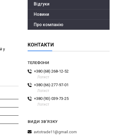
Відгуки
Новини
Про компанію
КОНТАКТИ
й у
+380 (68) 268-12-52
Логист
+380 (66) 277-97-01
Логист
+380 (93) 039-73-25
Логист
avtotrade11@gmail.com