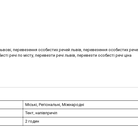
 львові, перевезення особистих речей львів, перевезення особистих рече
сті речі по місту, перевезти речі львів, перевезти особисті речі ціна
Міські, Регіональні, Міжнародні
Тент, напівпричіп
2 годин