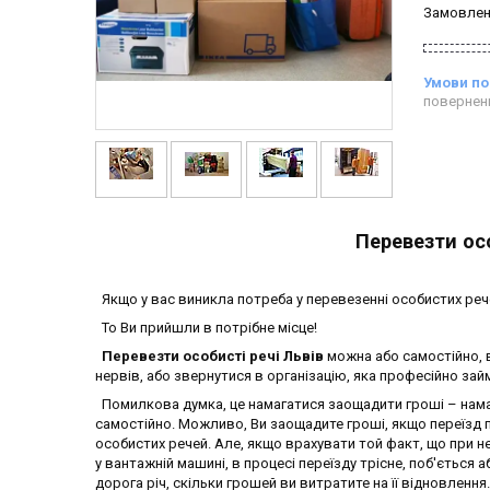
Замовлен
повернен
Перевезти осо
Якщо у вас виникла потреба у перевезенні особистих реч
То Ви прийшли в потрібне місце!
Перевезти особисті речі Львів
можна або самостійно, в
нервів, або звернутися в організацію, яка професійно за
Помилкова думка, це намагатися заощадити гроші – нама
самостійно. Можливо, Ви заощадите гроші, якщо переїзд
особистих речей. Але, якщо врахувати той факт, що при 
у вантажній машині, в процесі переїзду трісне, поб'ється 
дорога річ, скільки грошей ви витратите на її відновлення.