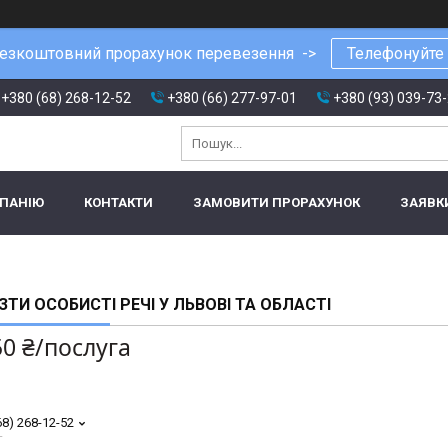
езкоштовний прорахунок перевезення ->
Телефонуйте
+380 (68) 268-12-52
+380 (66) 277-97-01
+380 (93) 039-73
МПАНІЮ
КОНТАКТИ
ЗАМОВИТИ ПРОРАХУНОК
ЗАЯВК
ЗТИ ОСОБИСТІ РЕЧІ У ЛЬВОВІ ТА ОБЛАСТІ
50 ₴/послуга
68) 268-12-52
т