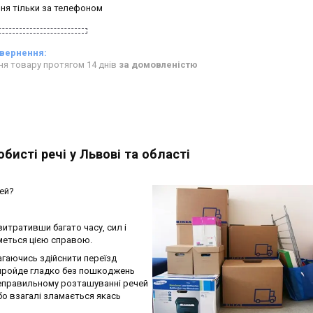
ня тільки за телефоном
ня товару протягом 14 днів
за домовленістю
бисті речі у Львові та області
ей?
итративши багато часу, сил і
йметься цією справою.
гаючись здійснити переїзд
 пройде гладко без пошкоджень
неправильному розташуванні речей
або взагалі зламається якась