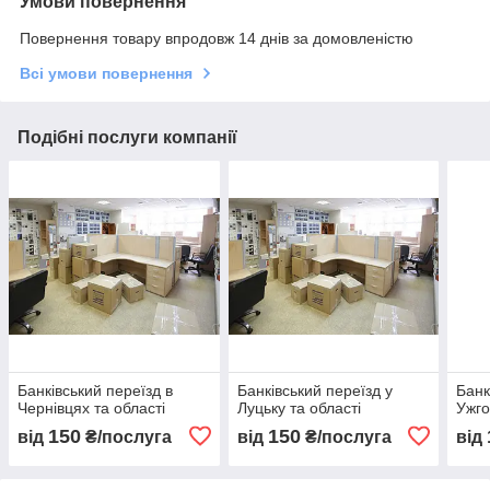
Умови повернення
Повернення товару впродовж 14 днів за домовленістю
Всі умови повернення
Подібні послуги компанії
Банківський переїзд в
Банківський переїзд у
Банк
Чернівцях та області
Луцьку та області
Ужго
150
150
від
₴/послуга
від
₴/послуга
від