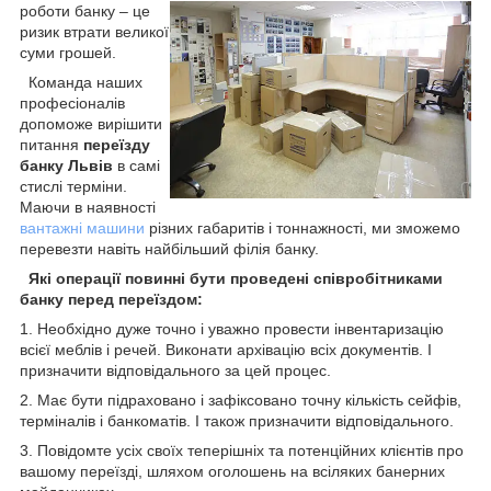
роботи банку –
це
ризик втрати великої
суми грошей.
Команда наших
професіоналів
допоможе вирішити
питання
переїзду
банку Львів
в самі
стислі терміни.
Маючи в наявності
вантажні машини
різних габаритів і тоннажності, ми зможемо
перевезти навіть найбільший філія банку.
Які операції повинні бути проведені співробітниками
банку перед переїздом:
1. Необхідно дуже точно і уважно провести інвентаризацію
всієї меблів і речей. Виконати архівацію всіх документів. І
призначити відповідального за цей процес.
2. Має бути підраховано і зафіксовано точну кількість сейфів,
терміналів і банкоматів. І також призначити відповідального.
3. Повідомте усіх своїх теперішніх та потенційних клієнтів про
вашому переїзді, шляхом оголошень на всіляких банерних