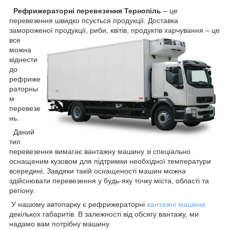
Рефрижераторні перевезення Тернопіль
– це
перевезення швидко псується продукції. Доставка
замороженої продукції, риби, квітів,
продуктів харчування – це
все
можна
віднести
до
рефриже
раторны
м
перевезе
нь.
Даний
тип
перевезення вимагає вантажну машину зі спеціально
оснащеним кузовом для підтримки необхідної температури
всередині. Завдяки такій оснащеності машин можна
здійснювати перевезення у будь-яку точку міста, області та
регіону.
У нашому автопарку є рефрижераторні
вантажні машини
декількох габаритів. В залежності від обсягу вантажу, ми
надамо вам потрібну машину.