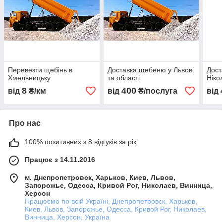
Перевезти щебінь в
Доставка щебеню у Львові
Дост
Хмельницьку
та області
Ніко
8
400
від
₴/км
від
₴/послуга
від
Про нас
100% позитивних з 8 відгуків за рік
Працює з 14.11.2016
м. Днепропетровск, Харьков, Киев, Львов,
Запорожье, Одесса, Кривой Рог, Николаев, Винница,
Херсон
Працюємо по всій Україні, Днепропетровск, Харьков,
Киев, Львов, Запорожье, Одесса, Кривой Рог, Николаев,
Винница, Херсон, Україна