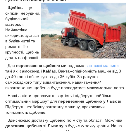
Щебінь
– це
сипкий, нерудний,
будівельний
матеріал.
Найчастіше
використовується
в будівництві та
ремонті. По
крупності, щебінь
ділять на фракції.
Для
перевезення щебеню
ми надаємо
вантажні машини
такі як:
самоскид і КаМаз
. Вантажопідйомність машин від 3
до 40 тонн і об'єм кузова до 36 кубів. За рахунок
самоскидного типу вивантаження, навантаження/
вивантаження щебеню буде проводитися максимально легко.
Наші логісти прорахують вартість і підберуть найбільш
оптимальний маршрут для
перевезення щебеню у Львові
.
Підберуть необхідну вантажну машину, враховуючи
тоннажність щебеню.
Здійснюємо доставку щебеню по місту та області. Можлива
доставка щебеню зі Львову
в будь-яку точку країни. Наша