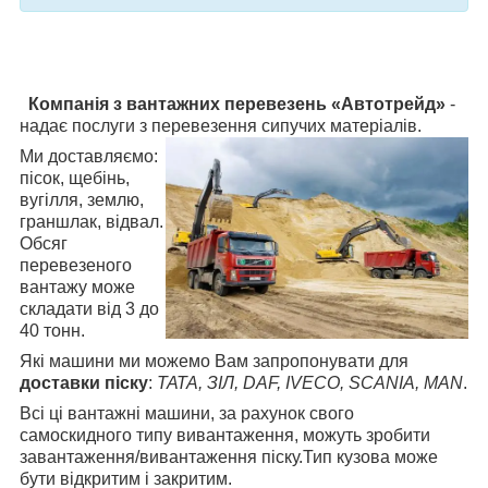
Компанія з вантажних перевезень «Автотрейд»
-
надає послуги з перевезення сипучих
матеріалів.
Ми доставляємо:
пісок, щебінь,
вугілля, землю,
граншлак, відвал.
Обсяг
перевезеного
вантажу може
складати від 3 до
40 тонн.
Які машини ми можемо Вам запропонувати для
доставки піску
:
ТАТА, ЗІЛ,
DAF
,
IVECO
,
SCANIA
,
MAN
.
Всі ці вантажні машини, за рахунок свого
самоскидного типу вивантаження, можуть зробити
завантаження/вивантаження піску.
Тип кузова може
бути відкритим і закритим.