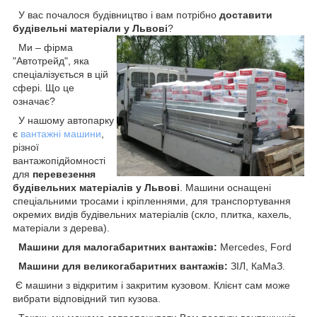
У вас почалося будівництво і вам потрібно
доставити
будівельні матеріали у Львові
?
Ми – фірма
"Автотрейд", яка
спеціалізується в цій
сфері. Що це
означає?
У нашому автопарку
є
вантажні машини
,
різної
вантажопідйомності
для
перевезення
будівельних матеріалів у Львові
. Машини оснащені
спеціальними тросами і кріпленнями, для транспортування
окремих видів будівельних матеріалів (скло, плитка, кахель,
матеріали з дерева).
Машини для малогабаритних вантажів:
Mercedes, Ford
Машини для великогабаритних вантажів:
ЗІЛ, КаМаЗ.
Є машини з відкритим і закритим кузовом. Клієнт сам може
вибрати відповідний тип кузова.