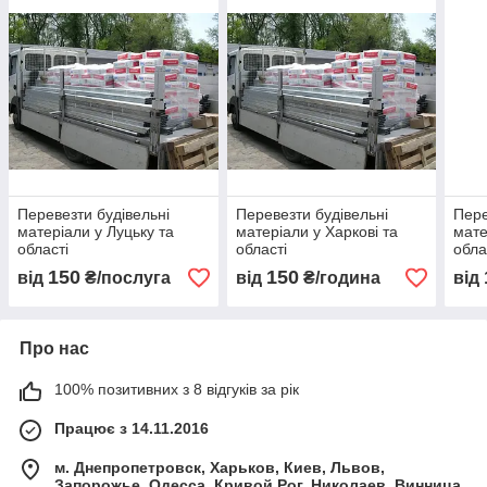
Перевезти будівельні
Перевезти будівельні
Пере
матеріали у Луцьку та
матеріали у Харкові та
мате
області
області
обла
150
150
від
₴/послуга
від
₴/година
від
Про нас
100% позитивних з 8 відгуків за рік
Працює з 14.11.2016
м. Днепропетровск, Харьков, Киев, Львов,
Запорожье, Одесса, Кривой Рог, Николаев, Винница,