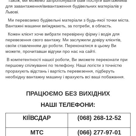
Також, ми можемо запропонувати Вам послуги вантажників
для завантаження/вивантаження будівельних матеріалів у
Львові.
Ми перевозимо будівельні матеріали з будь-якої точки міста.
Вантажні машини виїжджають, за потреби, в область.
Кожен клієнт хоче вибрати перевірену фірму і водія для
перевезення свого вантажу. Ми заслужили довіру клієнтів,
своїм ставленням до роботи. Переконатися в цьому Ви
можете, прочитавши відгуки про нас на сайті.
В компетентності нашої роботи, Ви зможете переконати при
першому спілкуванні по телефону. Наші логісти з точністю
прорахують відстань і вартість перевезення, підберуть
необхідну вантажну машину і врахують всі ваші побажання.
ПРАЦЮЄМО БЕЗ ВИХІДНИХ
НАШІ ТЕЛЕФОНИ:
КІЇВСДАР
(068) 268-12-52
МТС
(066) 277-97-01