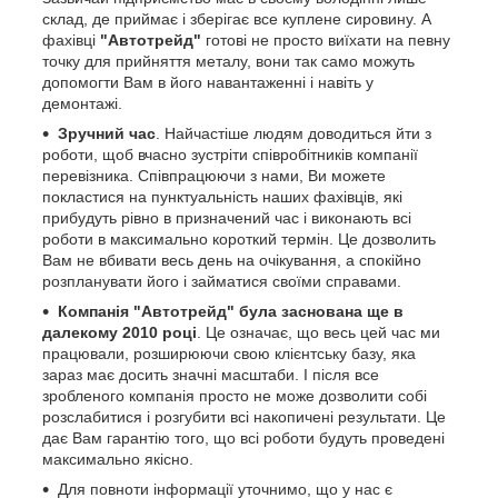
склад, де приймає і зберігає все куплене сировину. А
фахівці
"Автотрейд"
готові не просто виїхати на певну
точку для прийняття металу, вони так само можуть
допомогти Вам в його навантаженні і навіть у
демонтажі.
Зручний час
. Найчастіше людям доводиться йти з
роботи, щоб вчасно зустріти співробітників компанії
перевізника. Співпрацюючи з нами, Ви можете
покластися на пунктуальність наших фахівців, які
прибудуть рівно в призначений час і виконають всі
роботи в максимально короткий термін. Це дозволить
Вам не вбивати весь день на очікування, а спокійно
розпланувати його і займатися своїми справами.
Компанія "Автотрейд" була заснована ще в
далекому 2010 році
. Це означає, що весь цей час ми
працювали, розширюючи свою клієнтську базу, яка
зараз має досить значні масштаби. І після все
зробленого компанія просто не може дозволити собі
розслабитися і розгубити всі накопичені результати. Це
дає Вам гарантію того, що всі роботи будуть проведені
максимально якісно.
Для повноти інформації уточнимо, що у нас є