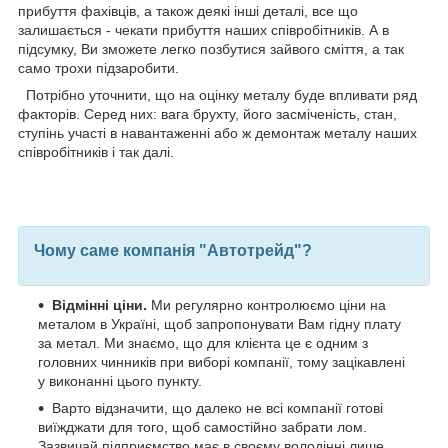
прибуття фахівців, а також деякі інші деталі, все що
залишається - чекати прибуття наших співробітників. А в
підсумку, Ви зможете легко позбутися зайвого сміття, а так
само трохи підзаробити.
Потрібно уточнити, що на оцінку металу буде впливати ряд
факторів. Серед них: вага брухту, його засміченість, стан,
ступінь участі в навантаженні або ж демонтаж металу наших
співробітників і так далі.
Чому саме компанія "Автотрейд"?
Відмінні ціни.
Ми регулярно контролюємо ціни на
металом в Україні, щоб запропонувати Вам гідну плату
за метал. Ми знаємо, що для клієнта це є одним з
головних чинників при виборі компанії, тому зацікавлені
у виконанні цього пункту.
Варто відзначити, що далеко не всі компанії готові
виїжджати для того, щоб самостійно забрати лом.
Зазвичай підприємство має в своєму володінні лише