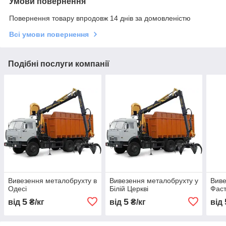
Умови повернення
Повернення товару впродовж 14 днів за домовленістю
Всі умови повернення
Подібні послуги компанії
Вивезення металобрухту в
Вивезення металобрухту у
Виве
Одесі
Білій Церкві
Фаст
5
5
від
₴/кг
від
₴/кг
від