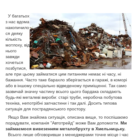
У багатьох
з нас вдома
накопичило
ся деяку
кількість
мотлоху, від
нього
завжди
хочеться
позбутися,
але при цьому займатися цим питанням немає ні часу, ні
бажання. Часто таке барахло зберігається в гаражі, в коморі
або в іншому спеціально відведеному приміщенні. Так само
зазвичай значну частину всього цього бардака складають
будь-які металеві вироби: старі труби, неробоча побутова
техніка, непотрібні запчастини і так далі. Досить типова
ситуація для пострадянського простору.
Якщо Вам знайома ситуація, описана вище, то поспішаємо
порадувати, компанія "Автотрейд" може Вам допомогти.
Ми
займаємося вивезенням металобрухту в Хмельницьку.
Всього лише обговоривши з менеджерами точне місце і час