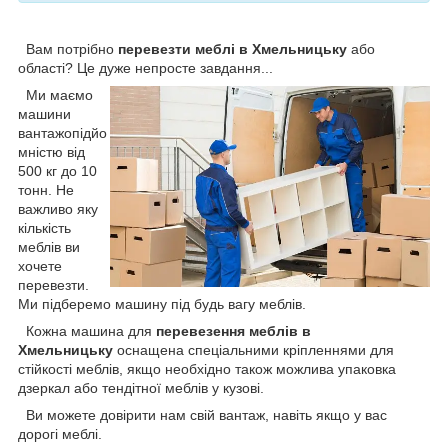
Вам потрібно
перевезти меблі в Хмельницьку
або
області? Це дуже непросте завдання...
Ми маємо
машини
вантажопідйо
мністю від
500 кг до 10
тонн. Не
важливо яку
кількість
меблів ви
хочете
перевезти.
Ми підберемо машину під будь вагу меблів.
Кожна машина для
перевезення меблів в
Хмельницьку
оснащена спеціальними кріпленнями для
стійкості меблів, якщо необхідно також можлива упаковка
дзеркал або тендітної меблів у кузові.
Ви можете довірити нам свій вантаж, навіть якщо у вас
дорогі меблі.