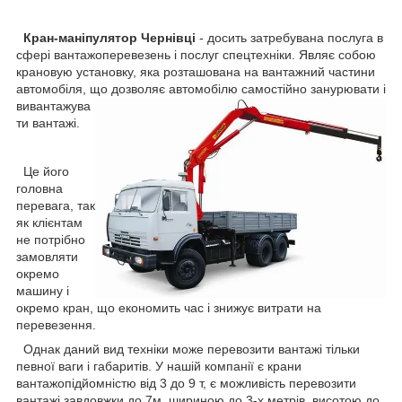
Кран-маніпулятор Чернівці
- досить затребувана послуга в
сфері вантажоперевезень і послуг спецтехніки. Являє собою
крановую установку, яка розташована на вантажний частини
автомобіля, що
дозволяє автомобілю самостійно занурювати і
вивантажува
ти вантажі.
Це його
головна
перевага, так
як клієнтам
не потрібно
замовляти
окремо
машину і
окремо кран, що економить час і знижує витрати на
перевезення.
Однак даний вид техніки може перевозити вантажі тільки
певної ваги і габаритів. У нашій компанії є крани
вантажопідйомністю від 3 до 9 т, є можливість перевозити
вантажі завдовжки до 7м, шириною до 3-х метрів. висотою до