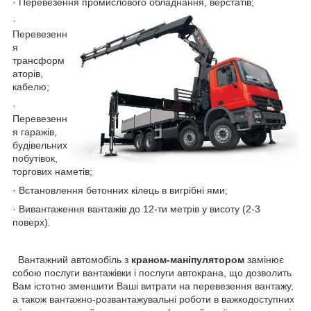
· Перевезення промислового обладнання, верстатів;
·
Перевезенн
я
трансформ
аторів,
кабелю;
·
Перевезенн
я гаражів,
будівельних
побутівок,
торгових наметів;
· Встановлення бетонних кілець в вигрібні ями;
· Вивантаження вантажів до 12-ти метрів у висоту (2-3
поверх).
Вантажний автомобіль з
краном-маніпулятором
замінює
собою послуги вантажівки і послуги автокрана, що дозволить
Вам істотно зменшити Ваші витрати на перевезення вантажу,
а також вантажно-розвантажувальні роботи в важкодоступних