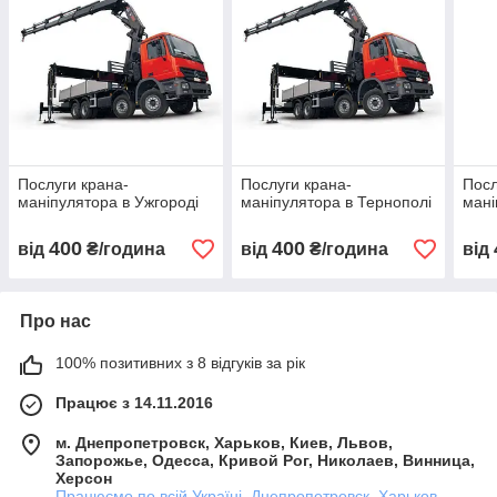
Послуги крана-
Послуги крана-
Посл
маніпулятора в Ужгороді
маніпулятора в Тернополі
мані
400
400
від
₴/година
від
₴/година
від
Про нас
100% позитивних з 8 відгуків за рік
Працює з 14.11.2016
м. Днепропетровск, Харьков, Киев, Львов,
Запорожье, Одесса, Кривой Рог, Николаев, Винница,
Херсон
Працюємо по всій Україні, Днепропетровск, Харьков,