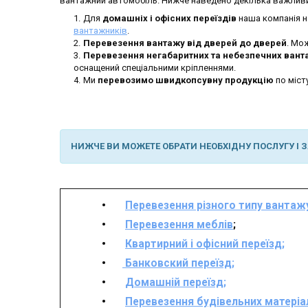
вантажний автомобіль. Нижче наведено декілька важливи
Для
домашніх і офісних переїздів
наша компанія н
вантажників
.
Перевезення вантажу від дверей до дверей
. Мо
Перевезення негабаритних та небезпечних вант
оснащений спеціальними кріпленнями.
Ми
перевозимо швидкопсувну продукцію
по міст
НИЖЧЕ ВИ МОЖЕТЕ ОБРАТИ НЕОБХІДНУ ПОСЛУГУ І 
Перевезення різного типу вантаж
Перевезення меблів
;
Квартирний і офісний переїзд;
Б
анковский переїзд;
Домашній переїзд;
Перевезення будівельних матеріал