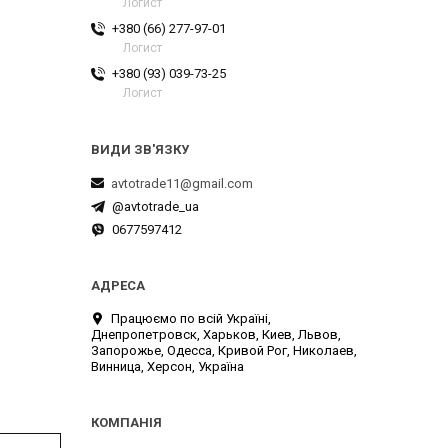
Логист
+380 (66) 277-97-01
Логист
+380 (93) 039-73-25
Логист
avtotrade11@gmail.com
@avtotrade_ua
0677597412
Працюємо по всій Україні,
Днепропетровск, Харьков, Киев, Львов,
Запорожье, Одесса, Кривой Рог, Николаев,
Винница, Херсон, Україна