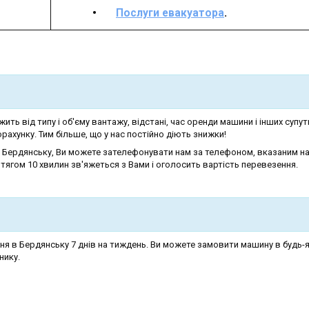
Послуги евакуатора
.
ить від типу і об'єму вантажу, відстані, час оренди машини і інших супут
ахунку. Тим більше, що у нас постійно діють знижки!
в Бердянську, Ви можете зателефонувати нам за телефоном, вказаним на
тягом 10 хвилин зв'яжеться з Вами і оголосить вартість перевезення.
я в Бердянську 7 днів на тиждень. Ви можете замовити машину в будь-я
нику.