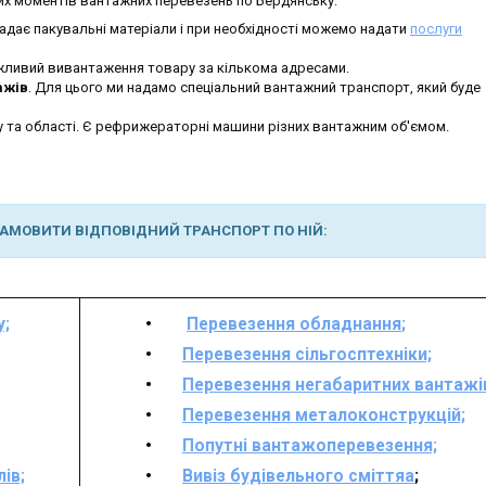
х моментів вантажних перевезень по Бердянську:
адає пакувальні матеріали і при необхідності можемо надати
послуги
жливий вивантаження товару за кількома адресами.
ажів
. Для цього ми надамо спеціальний вантажний транспорт, який буде
у та області. Є рефрижераторні машини різних вантажним об'ємом.
ЗАМОВИТИ ВІДПОВІДНИЙ ТРАНСПОРТ ПО НІЙ:
у;
Перевезення обладнання
;
Перевезення сільгосптехніки;
Перевезення негабаритних вантажі
Перевезення металоконструкцій;
Попутні вантажоперевезення;
ів;
Вивіз будівельного сміття
а
;