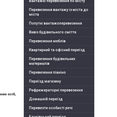
Вантажні перевезення по місту
Перевезення вантажу із міста до
міста
Попутні вантажоперевезення
Вивіз будівельного сміття
Перевезення меблів
Квартирний та офісний переїзд
Перевезення будівельних
материалів
Перевезення піаніно
Переїзд магазину
Рефрижераторні перевезення
них осіб,
Домашній переїзд
Перевезти особисті речі
Банківський переїзд