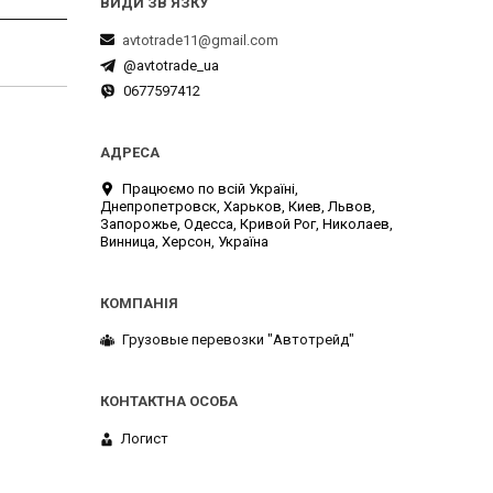
avtotrade11@gmail.com
@avtotrade_ua
0677597412
Працюємо по всій Україні,
Днепропетровск, Харьков, Киев, Львов,
Запорожье, Одесса, Кривой Рог, Николаев,
Винница, Херсон, Україна
Грузовые перевозки "Автотрейд"
Логист