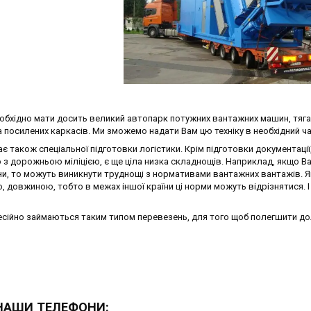
обхідно мати досить великий автопарк потужних вантажних машин, тяга
а посилених каркасів. Ми зможемо надати Вам цю техніку в необхідний ча
є також спеціальної підготовки логістики. Крім підготовки документації
з дорожньою міліцією, є ще ціла низка складнощів. Наприклад, якщо В
ни, то можуть виникнути труднощі з нормативами вантажних вантажів. 
, довжиною, тобто в межах іншої країни ці норми можуть відрізнятися. 
фесійно займаються таким типом перевезень, для того щоб полегшити д
НАШИ ТЕЛЕФОНИ: