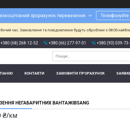
езкоштовний прорахунок перевезення ->
Телефонуйте
обочий час. Замовлення та повідомлення будуть оброблені з 08:00 найбл
+380 (68) 268-12-52
+380 (66) 277-97-01
+380 (93) 039-73
МПАНІЮ
КОНТАКТИ
ЗАМОВИТИ ПРОРАХУНОК
ЗАЯВК
ЗЕННЯ НЕГАБАРИТНИХ ВАНТАЖІВSANG
0 ₴/км