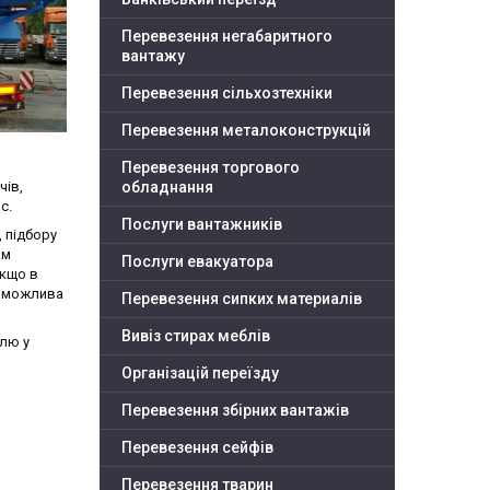
Перевезення негабаритного
вантажу
Перевезення сільхозтехніки
Перевезення металоконструкцій
Перевезення торгового
чів,
обладнання
с.
Послуги вантажників
, підбору
ам
Послуги евакуатора
Якщо в
І можлива
Перевезення сипких материалів
Вивіз стирах меблів
олю у
Організацій переїзду
Перевезення збірних вантажів
Перевезення сейфів
Перевезення тварин