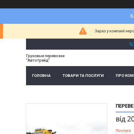
Б
Зараз у компанії нер
Грузовые перевозки
"Автотрейд"
ГОЛОВНА
ТОВАРИ ТА ПОСЛУГИ
ПРО КО
ПЕРЕВЕ
від
2
Послуга