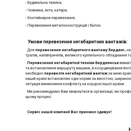
- Будівельна техніка;
- Човники, яхти, катери;
- Контейнерне перевезення;
- Перевезення металоконструкцій і балок.
Умови перевезення негабаритних вантажів:
Для
перевезення негабаритного вантажу Бердянг,
не
тралів, напівпричіпів, великого кріпильного обладнання т
Перевезення негабаритної техніки Бердяянськ
вимага
та встановлення маршруту машини, й координування його 
необхідно
перевезти негабаритний вантаж
за межі краї
нашій країні встановлені одні норми за висотою, шириною
ситуація виникнення конфлікту на кордоні іншої країни.
Ми рекомендуємо Вам звернутися в організації, які про
цьому процесі.
Сервіс нашої компанії Вас приємно здивує!