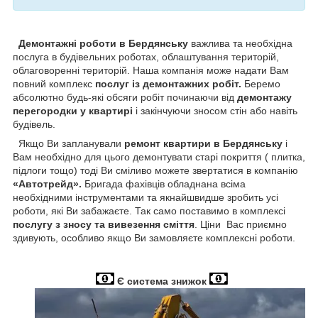
Демонтажні роботи в Бердянську
важлива та необхідна
послуга в будівельних роботах, облаштування територій,
облаговоренні територій. Наша компанія може надати Вам
повний комплекс
послуг із демонтажних робіт.
Беремо
абсолютно будь-які обсяги робіт починаючи від
демонтажу
перегородки у квартирі
і закінчуючи зносом стін або навіть
будівель.
Якщо Ви запланували
ремонт квартири в Бердянську
і
Вам необхідно для цього демонтувати старі покриття ( плитка,
підлоги тощо) тоді Ви сміливо можете звертатися в компанію
«Автотрейд».
Бригада фахівців обладнана всіма
необхідними інструментами та якнайшвидше зробить усі
роботи, які Ви забажаєте. Так само поставимо в комплексі
послугу з зносу та вивезення сміття
. Ціни Вас приємно
здивують, особливо якщо Ви замовляєте комплексні роботи.
Є система знижок