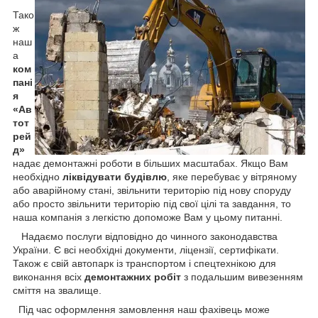
Тако
ж
наш
а
ком
пані
я
«Ав
тот
рей
д»
надає демонтажні роботи в більших масштабах. Якщо Вам
необхідно
ліквідувати будівлю
, яке перебуває у вітряному
або аварійному стані, звільнити територію під нову споруду
або просто звільнити територію під свої цілі та завдання, то
наша компанія з легкістю допоможе Вам у цьому питанні.
Надаємо послуги відповідно до чинного законодавства
України. Є всі необхідні документи, ліцензії, сертифікати.
Також є свій автопарк із транспортом і спецтехнікою для
виконання всіх
демонтажних робіт
з подальшим вивезенням
сміття на звалище.
Під час оформлення замовлення наш фахівець може