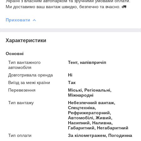
Україні з власним автопарком та зручними умовами оплати.
Ми доставимо ваш вантаж швидко, безпечно та вчасно. 🚛
Приховати
Характеристики
Основні
Тип вантажного
Тент, напівпричіп
автомобіля
Довготривала оренда
Ні
Виїзд за межі країни
Так
Перевезення
Міські, Регіональні,
Міжнародні
Тип вантажу
Небезпечний вантаж,
Спецтехніка,
Рефрижераторний,
Автомобілі, Живий,
Насипний, Наливна,
Габаритний, Негабаритний
Тип оплати
За кілометражем, Погодинна