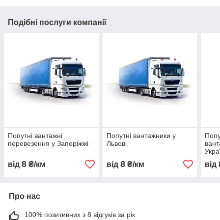
Подібні послуги компанії
Попутні вантажні
Попутні вантажники у
Попу
перевезення у Запоріжжі
Львові
вант
Укра
8
8
від
₴/км
від
₴/км
від
Про нас
100% позитивних з 8 відгуків за рік