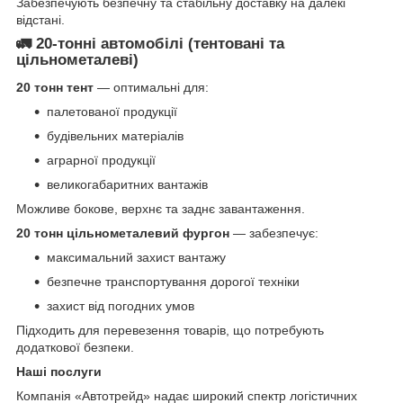
Забезпечують безпечну та стабільну доставку на далекі
відстані.
🚛
20-тонні автомобілі (тентовані та
цільнометалеві)
20 тонн тент
— оптимальні для:
палетованої продукції
будівельних матеріалів
аграрної продукції
великогабаритних вантажів
Можливе бокове, верхнє та заднє завантаження.
20 тонн цільнометалевий фургон
— забезпечує:
максимальний захист вантажу
безпечне транспортування дорогої техніки
захист від погодних умов
Підходить для перевезення товарів, що потребують
додаткової безпеки.
Наші послуги
Компанія «Автотрейд» надає широкий спектр логістичних