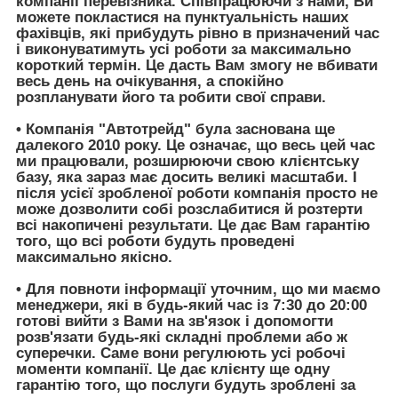
компанії перевізника. Співпрацюючи з нами, Ви
можете покластися на пунктуальність наших
фахівців, які прибудуть рівно в призначений час
і виконуватимуть усі роботи за максимально
короткий термін. Це дасть Вам змогу не вбивати
весь день на очікування, а спокійно
розпланувати його та робити свої справи.
• Компанія
"Автотрейд"
була заснована ще
далекого 2010 року. Це означає, що весь цей час
ми працювали, розширюючи свою клієнтську
базу, яка зараз має досить великі масштаби. І
після усієї зробленої роботи компанія просто не
може дозволити собі розслабитися й розтерти
всі накопичені результати. Це дає Вам гарантію
того, що всі роботи будуть проведені
максимально якісно.
• Для повноти інформації уточним, що ми маємо
менеджери, які в будь-який час із 7:30 до 20:00
готові вийти з Вами на зв'язок і допомогти
розв'язати будь-які складні проблеми або ж
суперечки. Саме вони регулюють усі робочі
моменти компанії. Це дає клієнту ще одну
гарантію того, що послуги будуть зроблені за