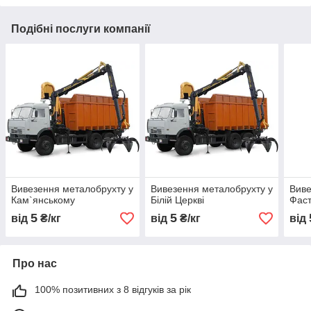
Подібні послуги компанії
Вивезення металобрухту у
Вивезення металобрухту у
Виве
Кам`янському
Білій Церкві
Фаст
5
5
від
₴/кг
від
₴/кг
від
Про нас
100% позитивних з 8 відгуків за рік