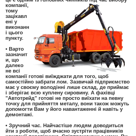
компанії,
тому
зацікавл
ені у
виконанн
і цього
пункту.
• Варто
зазначит
и, що
далеко
не всі
компанії
готові виїжджати
для того, щоб
самостійно забрати лом. Зазвичай підприємство
має у своєму володінні лише склад, де приймає
і зберігає всю куплену сировину. А фахівці
"Автотрейд"
готові не просто виїхати на певну
точку для прийняття металу, вони також можуть
допомогти Вам у його навантаженні й навіть у
демонтажі.
•
Зручний час
. Найчастіше людям доводиться
йти з роботи, щоб вчасно зустріти працівників