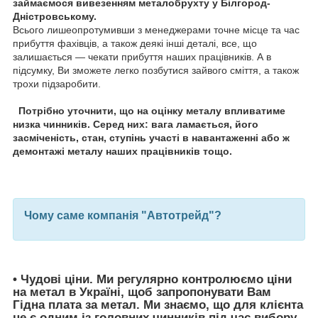
займаємося вивезенням металобрухту у Білгород-
Дністровському.
Всього лишеопротумивши з менеджерами точне місце та час
прибуття фахівців, а також деякі інші деталі, все, що
залишається — чекати прибуття наших працівників. А в
підсумку, Ви зможете легко позбутися зайвого сміття, а також
трохи підзаробити.
Потрібно уточнити, що на оцінку металу впливатиме
низка чинників. Серед них: вага ламається, його
засміченість, стан, ступінь участі в навантаженні або ж
демонтажі металу наших працівників тощо.
Чому саме компанія "Автотрейд"?
•
Чудові ціни
. Ми регулярно контролюємо ціни
на метал в Україні, щоб запропонувати Вам
Гідна плата за метал
. Ми знаємо, що для клієнта
це є одним із головних чинників під час вибору