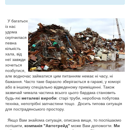
У багатьох
із нас
удома
скупчилася
певна
кількість
хала, від
неї завжди
хочеться
позбутися,
але водночас займатися цим питанням немає ні часу, ні
бажання. Часто таке барахло зберігається в гаражі, у коморі
або в іншому спеціально відведеному приміщенні. Також
зазвичай чимала частина всього цього бардака становить
будь-які
металеві вироби
: старі труби, неробоча побутова
техніка, непотрібні запчастини тощо. Досить типова ситуація
для пострадянського простору.
Якщо Вам знайома ситуація, описана вище, то поспішаємо
потішити,
компанія "Автотрейд"
може Вам допомогти.
Ми